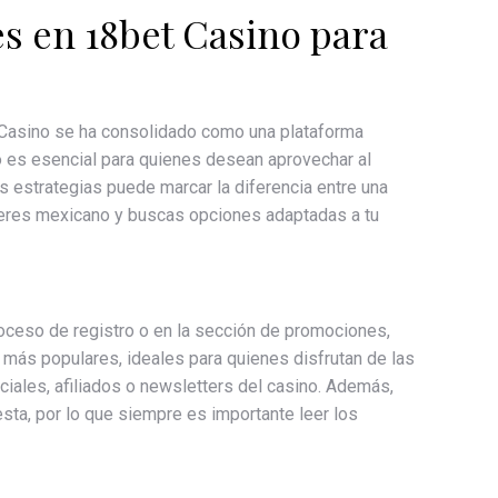
s en 18bet Casino para
t Casino se ha consolidado como una plataforma
lo es esencial para quienes desean aprovechar al
 estrategias puede marcar la diferencia entre una
i eres mexicano y buscas opciones adaptadas a tu
oceso de registro o en la sección de promociones,
 más populares, ideales para quienes disfrutan de las
ales, afiliados o newsletters del casino. Además,
sta, por lo que siempre es importante leer los