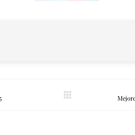
Share
Share
Share
Share
on
on
on
on
Facebook
X
Pinterest
LinkedIn
5
Mejore
Next
post: