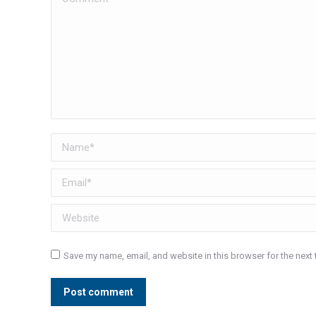
Name *
Email *
Website
Save my name, email, and website in this browser for the next
Post comment