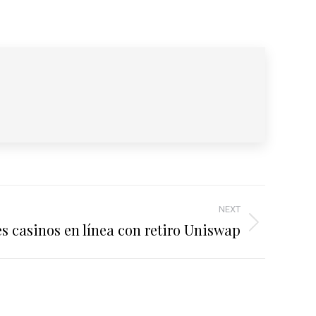
NEXT
s casinos en línea con retiro Uniswap