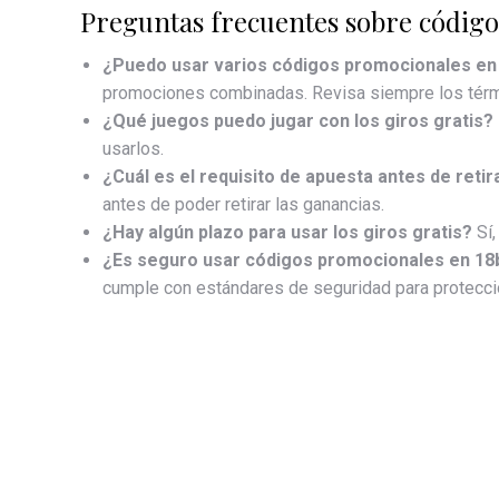
Preguntas frecuentes sobre códigos
¿Puedo usar varios códigos promocionales en
promociones combinadas. Revisa siempre los térm
¿Qué juegos puedo jugar con los giros gratis?
usarlos.
¿Cuál es el requisito de apuesta antes de reti
antes de poder retirar las ganancias.
¿Hay algún plazo para usar los giros gratis?
Sí,
¿Es seguro usar códigos promocionales en 18
cumple con estándares de seguridad para protecci