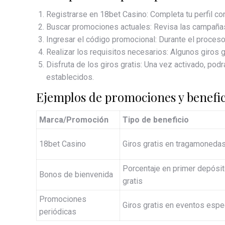
Registrarse en 18bet Casino: Completa tu perfil con 
Buscar promociones actuales: Revisa las campañas
Ingresar el código promocional: Durante el proceso 
Realizar los requisitos necesarios: Algunos giros g
Disfruta de los giros gratis: Una vez activado, pod
establecidos.
Ejemplos de promociones y benefic
Marca/Promoción
Tipo de beneficio
18bet Casino
Giros gratis en tragamoneda
Porcentaje en primer depósit
Bonos de bienvenida
gratis
Promociones
Giros gratis en eventos espe
periódicas