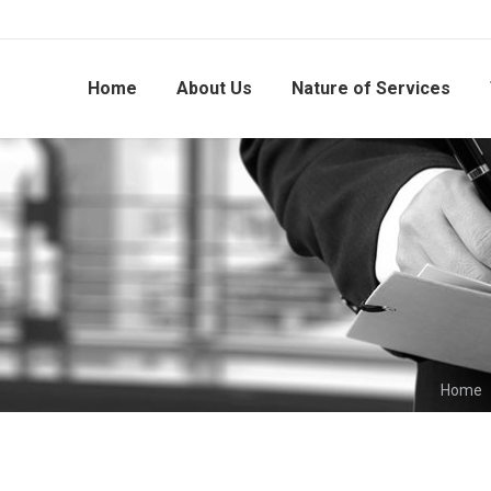
Home
About Us
Nature of Services
You ar
Home