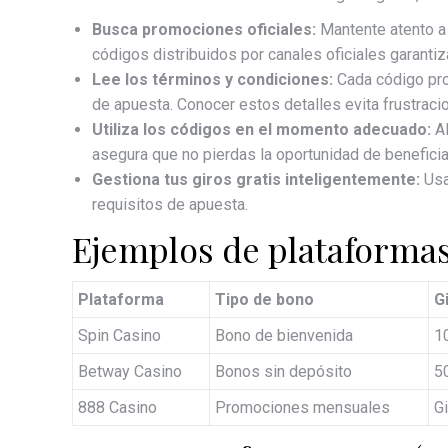
Busca promociones oficiales:
Mantente atento a 
códigos distribuidos por canales oficiales garanti
Lee los términos y condiciones:
Cada código pro
de apuesta. Conocer estos detalles evita frustracio
Utiliza los códigos en el momento adecuado:
Al
asegura que no pierdas la oportunidad de beneficia
Gestiona tus giros gratis inteligentemente:
Usa
requisitos de apuesta.
Ejemplos de plataformas
Plataforma
Tipo de bono
G
Spin Casino
Bono de bienvenida
10
Betway Casino
Bonos sin depósito
50
888 Casino
Promociones mensuales
G