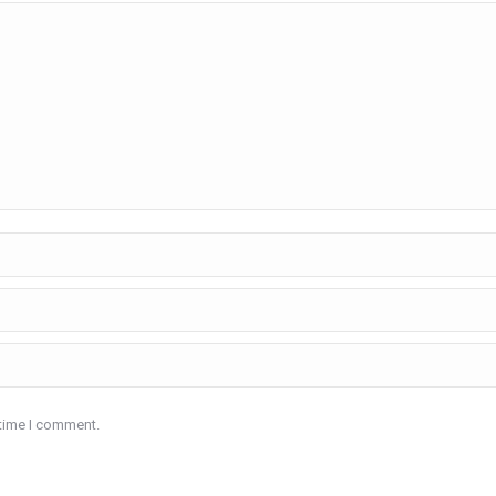
 time I comment.