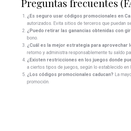
Preguntas frecuentes (F
¿Es seguro usar códigos promocionales en Ca
autorizados. Evita sitios de terceros que puedan se
¿Puedo retirar las ganancias obtenidas con gir
bono.
¿Cuál es la mejor estrategia para aprovechar l
retorno y administra responsablemente tu saldo pa
¿Existen restricciones en los juegos donde pue
a ciertos tipos de juegos, según lo establecido en 
¿Los códigos promocionales caducan?
La mayor
promoción.