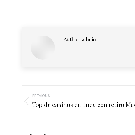
Author:
admin
Post
PREVIOUS
navigation
Top de casinos en línea con retiro Ma
Previous
post: