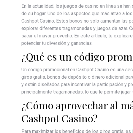
En la actualidad, los juegos de casino en línea se ha
de su hogar. Uno de los aspectos que más atrae a los
Cashpot Casino. Estos bonos no solo aumentan las posi
explorar diferentes tragamonedas y juegos de azar. 
sacar el mayor provecho. En este artículo, te explic
potenciar tu diversión y ganancias.
¿Qué es un código prom
Un código promocional en Cashpot Casino es una secue
giros gratis, bonos de depósito o dinero adicional par
y están diseñados para incentivar la participación y pr
principalmente tragamonedas, lo que le permite jugar s
¿Cómo aprovechar al máx
Cashpot Casino?
Para maximizar los beneficios de los giros gratis, es