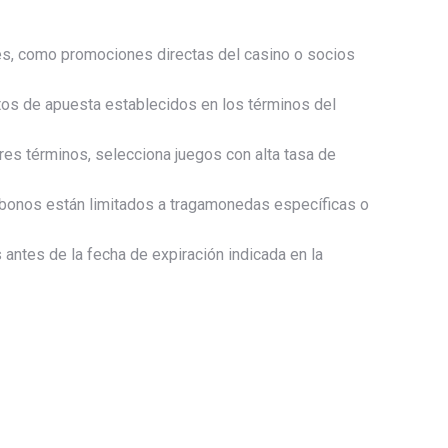
es, como promociones directas del casino o socios
tos de apuesta establecidos en los términos del
es términos, selecciona juegos con alta tasa de
 bonos están limitados a tragamonedas específicas o
 antes de la fecha de expiración indicada en la