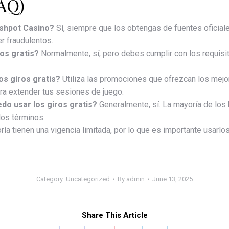
AQ)
shpot Casino?
Sí, siempre que los obtengas de fuentes oficial
r fraudulentos.
os gratis?
Normalmente, sí, pero debes cumplir con los requisi
os giros gratis?
Utiliza las promociones que ofrezcan los mejor
ra extender tus sesiones de juego.
do usar los giros gratis?
Generalmente, sí. La mayoría de los
los términos.
ía tienen una vigencia limitada, por lo que es importante usarlos
Category:
Uncategorized
By
admin
June 13, 2025
Share This Article