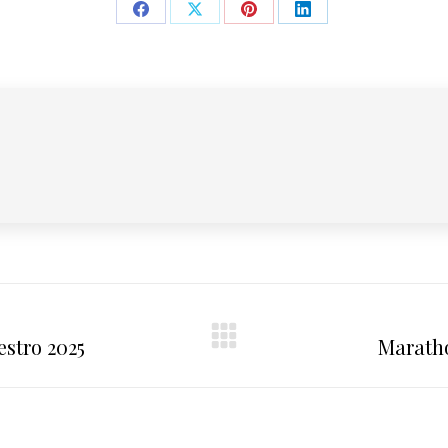
Share
Share
Share
Share
on
on
on
on
Facebook
X
Pinterest
LinkedIn
estro 2025
Maratho
Next
post: