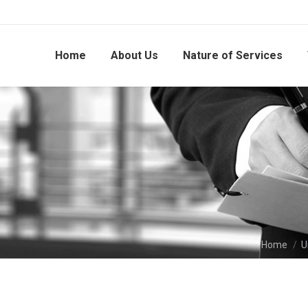
Home
About Us
Nature of Services
You are h
Home
U