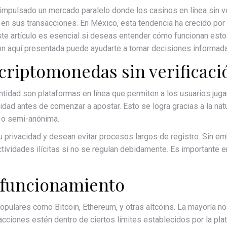
 impulsado un mercado paralelo donde los casinos en línea sin v
en sus transacciones. En México, esta tendencia ha crecido por 
ste artículo es esencial si deseas entender cómo funcionan est
ón aquí presentada puede ayudarte a tomar decisiones informada
 criptomonedas sin verificaci
tidad son plataformas en línea que permiten a los usuarios jugar
tidad antes de comenzar a apostar. Esto se logra gracias a la na
a o semi-anónima.
u privacidad y desean evitar procesos largos de registro. Sin em
tividades ilícitas si no se regulan debidamente. Es importante 
u funcionamiento
pulares como Bitcoin, Ethereum, y otras altcoins. La mayoría no
acciones estén dentro de ciertos límites establecidos por la pla