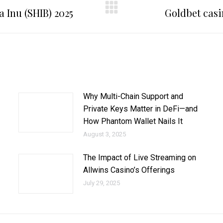
a Inu (SHIB) 2025
Goldbet casi
Next
post:
Why Multi-Chain Support and
Private Keys Matter in DeFi—and
How Phantom Wallet Nails It
August 3, 2025
The Impact of Live Streaming on
Allwins Casino’s Offerings
July 29, 2025