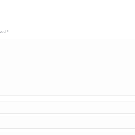
rked
*