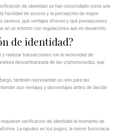
erificación de identidad se han consolidado como una
la facilidad de acceso y la percepción de mayor
os casinos, qué ventajas ofrecen y qué precauciones
s en un entorno con regulaciones aún en desarrollo.
ón de identidad?
 y realizar transacciones sin la necesidad de
turaleza descentralizada de las criptomonedas, que
bargo, también representan un reto para las
entender sus ventajas y desventajas antes de decidir
 requieren verificación de identidad al momento de
taforma. La rapidez en los pagos, la menor burocracia