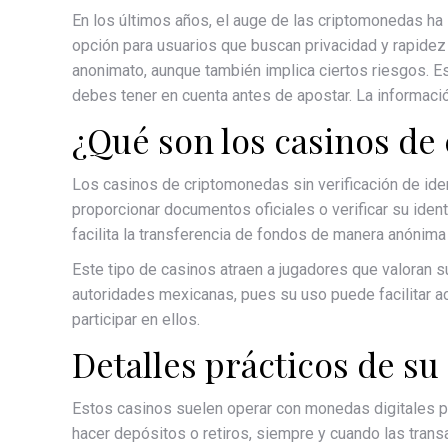
En los últimos años, el auge de las criptomonedas ha
opción para usuarios que buscan privacidad y rapidez 
anonimato, aunque también implica ciertos riesgos. E
debes tener en cuenta antes de apostar. La informaci
¿Qué son los casinos de
Los casinos de criptomonedas sin verificación de iden
proporcionar documentos oficiales o verificar su iden
facilita la transferencia de fondos de manera anónim
Este tipo de casinos atraen a jugadores que valoran s
autoridades mexicanas, pues su uso puede facilitar ac
participar en ellos.
Detalles prácticos de s
Estos casinos suelen operar con monedas digitales po
hacer depósitos o retiros, siempre y cuando las trans