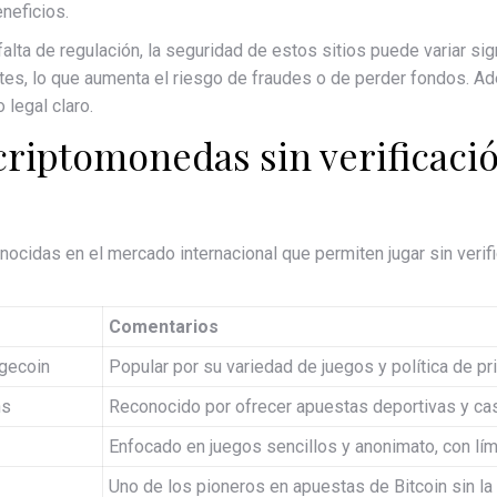
eneficios.
alta de regulación, la seguridad de estos sitios puede variar si
ntes, lo que aumenta el riesgo de fraudes o de perder fondos. A
legal claro.
criptomonedas sin verificació
nocidas en el mercado internacional que permiten jugar sin verif
Comentarios
ogecoin
Popular por su variedad de juegos y política de pri
ns
Reconocido por ofrecer apuestas deportivas y casin
Enfocado en juegos sencillos y anonimato, con lím
Uno de los pioneros en apuestas de Bitcoin sin la 