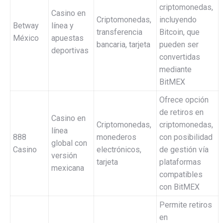
criptomonedas,
Casino en
Criptomonedas,
incluyendo
Betway
línea y
transferencia
Bitcoin, que
México
apuestas
bancaria, tarjeta
pueden ser
deportivas
convertidas
mediante
BitMEX
Ofrece opción
de retiros en
Casino en
Criptomonedas,
criptomonedas,
línea
888
monederos
con posibilidad
global con
Casino
electrónicos,
de gestión vía
versión
tarjeta
plataformas
mexicana
compatibles
con BitMEX
Permite retiros
en