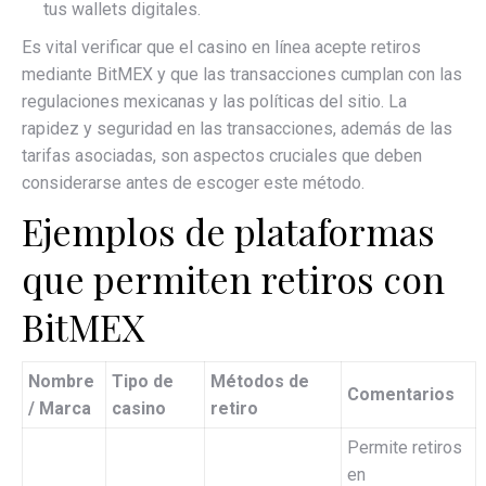
tus wallets digitales.
Es vital verificar que el casino en línea acepte retiros
mediante BitMEX y que las transacciones cumplan con las
regulaciones mexicanas y las políticas del sitio. La
rapidez y seguridad en las transacciones, además de las
tarifas asociadas, son aspectos cruciales que deben
considerarse antes de escoger este método.
Ejemplos de plataformas
que permiten retiros con
BitMEX
Nombre
Tipo de
Métodos de
Comentarios
/ Marca
casino
retiro
Permite retiros
en