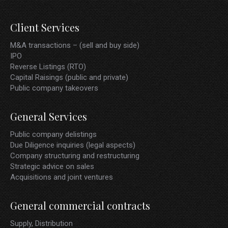
Client Services
M&A transactions – (sell and buy side)
IPO
Reverse Listings (RTO)
Capital Raisings (public and private)
Public company takeovers
General Services
Public company delistings
Due Diligence inquiries (legal aspects)
Company structuring and restructuring
Strategic advice on sales
Acquisitions and joint ventures
General commercial contracts
Supply, Distribution