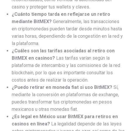
casino y proteger tus wallets y claves.
¿Cuánto tiempo tarda en reflejarse un retiro
mediante BitMEX?
Generalmente, las transacciones
en criptomonedas pueden tardar desde minutos hasta
varias horas, dependiendo de la congestión en la red y
la plataforma.
¿Cuáles son las tarifas asociadas al retiro con
BitMEX en casinos?
Las tarifas varían según la
plataforma de intercambio y las comisiones de la red
blockchain, por lo que es importante consultar los
costos antes de realizar la operación.
¿Puedo retirar en moneda fiat si uso BitMEX?
Sí,
mediante la conversión en plataformas de exchange,
puedes transformar tus criptomonedas en pesos
mexicanos u otras monedas fiat.
¿Es legal en México usar BitMEX para retiros en
casinos en línea?
La legalidad depende de las leyes