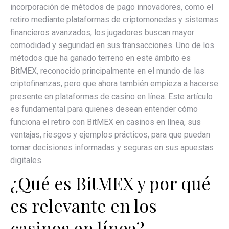
incorporación de métodos de pago innovadores, como el
retiro mediante plataformas de criptomonedas y sistemas
financieros avanzados, los jugadores buscan mayor
comodidad y seguridad en sus transacciones. Uno de los
métodos que ha ganado terreno en este ámbito es
BitMEX, reconocido principalmente en el mundo de las
criptofinanzas, pero que ahora también empieza a hacerse
presente en plataformas de casino en línea. Este artículo
es fundamental para quienes desean entender cómo
funciona el retiro con BitMEX en casinos en línea, sus
ventajas, riesgos y ejemplos prácticos, para que puedan
tomar decisiones informadas y seguras en sus apuestas
digitales.
¿Qué es BitMEX y por qué
es relevante en los
casinos en línea?