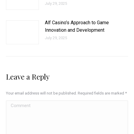
July 29, 2025
Alf Casino’s Approach to Game
Innovation and Development
July 29, 2025
Leave a Reply
Your email address will not be published. Required fields are marked
*
Comment