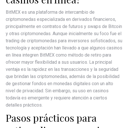
BitMEX es una plataforma de intercambio de
criptomonedas especializada en derivados financieros,
principalmente en contratos de futuros y swaps de Bitcoin
y otras criptomonedas. Aunque inicialmente su foco fue el
trading de criptomonedas para inversores sofisticados, su
tecnología y aceptación han llevado a que algunos casinos
en línea integren BitMEX como método de retiro para
ofrecer mayor flexibilidad a sus usuarios. La principal
ventaja es la rapidez en las transacciones y la seguridad
que brindan las criptomonedas, además de la posibilidad
de gestionar fondos en monedas digitales con un alto
nivel de privacidad. Sin embargo, su uso en casinos
todavía es emergente y requiere atención a ciertos
detalles prácticos.
Pasos prácticos para