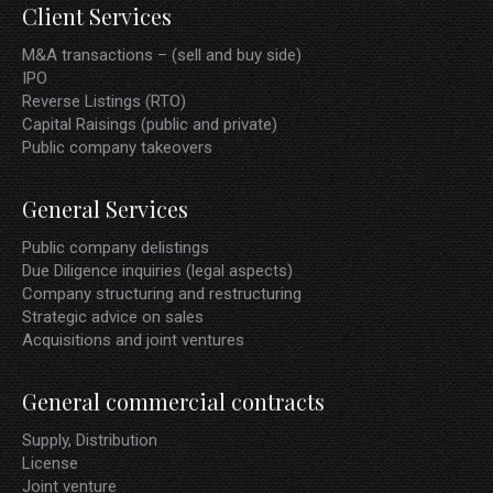
Client Services
M&A transactions – (sell and buy side)
IPO
Reverse Listings (RTO)
Capital Raisings (public and private)
Public company takeovers
General Services
Public company delistings
Due Diligence inquiries (legal aspects)
Company structuring and restructuring
Strategic advice on sales
Acquisitions and joint ventures
General commercial contracts
Supply, Distribution
License
Joint venture