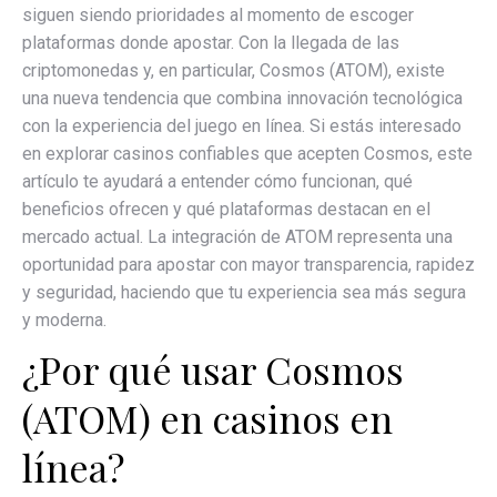
siguen siendo prioridades al momento de escoger
plataformas donde apostar. Con la llegada de las
criptomonedas y, en particular, Cosmos (ATOM), existe
una nueva tendencia que combina innovación tecnológica
con la experiencia del juego en línea. Si estás interesado
en explorar casinos confiables que acepten Cosmos, este
artículo te ayudará a entender cómo funcionan, qué
beneficios ofrecen y qué plataformas destacan en el
mercado actual. La integración de ATOM representa una
oportunidad para apostar con mayor transparencia, rapidez
y seguridad, haciendo que tu experiencia sea más segura
y moderna.
¿Por qué usar Cosmos
(ATOM) en casinos en
línea?