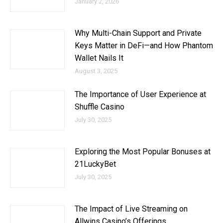
January 2, 2026
Why Multi-Chain Support and Private
Keys Matter in DeFi—and How Phantom
Wallet Nails It
August 3, 2025
The Importance of User Experience at
Shuffle Casino
July 30, 2025
Exploring the Most Popular Bonuses at
21LuckyBet
July 30, 2025
The Impact of Live Streaming on
Allwins Casino’s Offerings