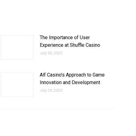
The Importance of User
Experience at Shuffle Casino
July 30, 2025
Alf Casino’s Approach to Game
Innovation and Development
July 29, 2025