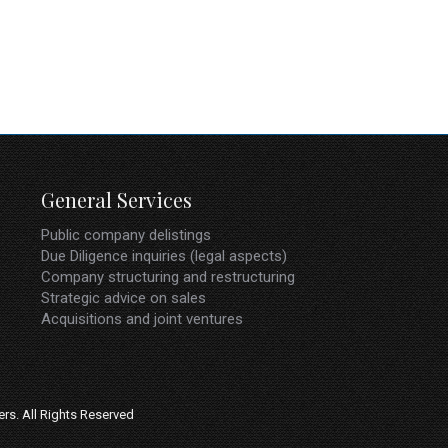
General Services
Public company delistings
Due Diligence inquiries (legal aspects)
Company structuring and restructuring
Strategic advice on sales
Acquisitions and joint ventures
rs. All Rights Reserved