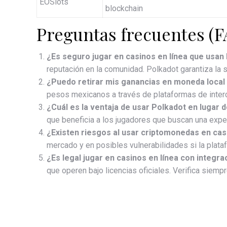
EOSlots
blockchain
Preguntas frecuentes (F
¿Es seguro jugar en casinos en línea que usan
reputación en la comunidad. Polkadot garantiza la se
¿Puedo retirar mis ganancias en moneda local s
pesos mexicanos a través de plataformas de inter
¿Cuál es la ventaja de usar Polkadot en lugar 
que beneficia a los jugadores que buscan una exper
¿Existen riesgos al usar criptomonedas en cas
mercado y en posibles vulnerabilidades si la plata
¿Es legal jugar en casinos en línea con integr
que operen bajo licencias oficiales. Verifica siemp