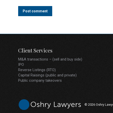
Post comment
Client Services
M&A transactions – (sell and buy side)
IPO
Reverse Listings (RTO)
Capital Raisings (public and private)
Public company takeovers
© 2026 Oshry Lawye