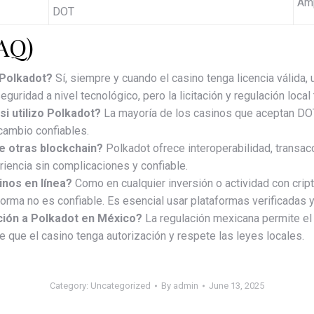
Amp
DOT
AQ)
 Polkadot?
Sí, siempre y cuando el casino tenga licencia válida, 
guridad a nivel tecnológico, pero la licitación y regulación local
i utilizo Polkadot?
La mayoría de los casinos que aceptan DOT 
cambio confiables.
de otras blockchain?
Polkadot ofrece interoperabilidad, transac
iencia sin complicaciones y confiable.
inos en línea?
Como en cualquier inversión o actividad con cript
forma no es confiable. Es esencial usar plataformas verificadas
ación a Polkadot en México?
La regulación mexicana permite el
re que el casino tenga autorización y respete las leyes locales.
Category:
Uncategorized
By
admin
June 13, 2025