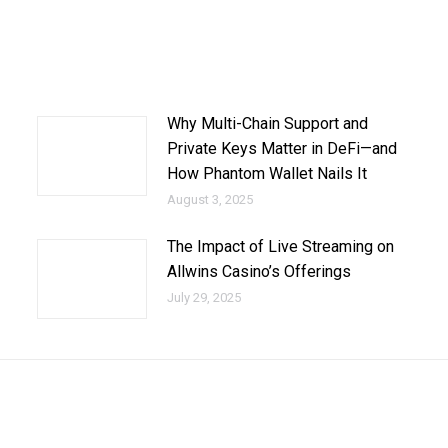
Why Multi-Chain Support and
Private Keys Matter in DeFi—and
How Phantom Wallet Nails It
August 3, 2025
The Impact of Live Streaming on
Allwins Casino’s Offerings
July 29, 2025