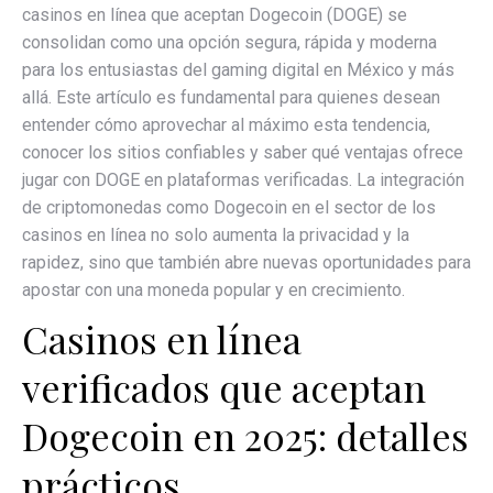
casinos en línea que aceptan Dogecoin (DOGE) se
consolidan como una opción segura, rápida y moderna
para los entusiastas del gaming digital en México y más
allá. Este artículo es fundamental para quienes desean
entender cómo aprovechar al máximo esta tendencia,
conocer los sitios confiables y saber qué ventajas ofrece
jugar con DOGE en plataformas verificadas. La integración
de criptomonedas como Dogecoin en el sector de los
casinos en línea no solo aumenta la privacidad y la
rapidez, sino que también abre nuevas oportunidades para
apostar con una moneda popular y en crecimiento.
Casinos en línea
verificados que aceptan
Dogecoin en 2025: detalles
prácticos