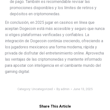
de pago. También es recomendable revisar las
promociones disponibles y los límites de retiros y
depósitos en criptomonedas.
En conclusión, en 2025 jugar en casinos en línea que
aceptan Dogecoin está más accesible y seguro que nunca
si eliges plataformas verificadas y confiables. La
integración de Dogecoin continúa creciendo, ofreciendo a
los jugadores mexicanos una forma moderna, rápida y
privada de disfrutar del entretenimiento online. Aprovecha
las ventajas de las criptomonedas y mantente informado
para apostar con inteligencia en el cambiante mundo del
gaming digital.
Category:
Uncategorized
By
admin
June 13, 2025
Share This Article