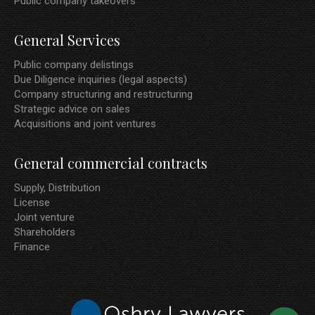
Public company takeovers
General Services
Public company delistings
Due Diligence inquiries (legal aspects)
Company structuring and restructuring
Strategic advice on sales
Acquisitions and joint ventures
General commercial contracts
Supply, Distribution
License
Joint venture
Shareholders
Finance