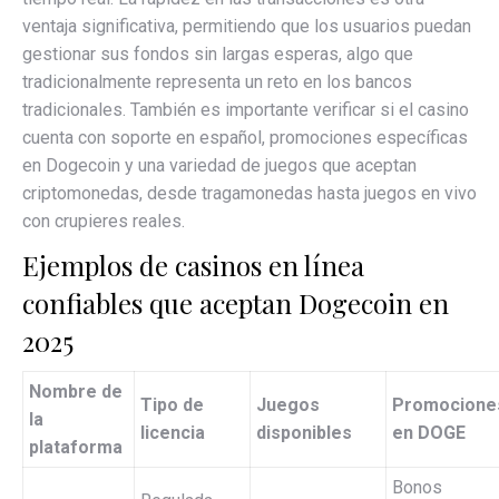
ventaja significativa, permitiendo que los usuarios puedan
gestionar sus fondos sin largas esperas, algo que
tradicionalmente representa un reto en los bancos
tradicionales. También es importante verificar si el casino
cuenta con soporte en español, promociones específicas
en Dogecoin y una variedad de juegos que aceptan
criptomonedas, desde tragamonedas hasta juegos en vivo
con crupieres reales.
Ejemplos de casinos en línea
confiables que aceptan Dogecoin en
2025
Nombre de
Tipo de
Juegos
Promocione
la
licencia
disponibles
en DOGE
plataforma
Bonos