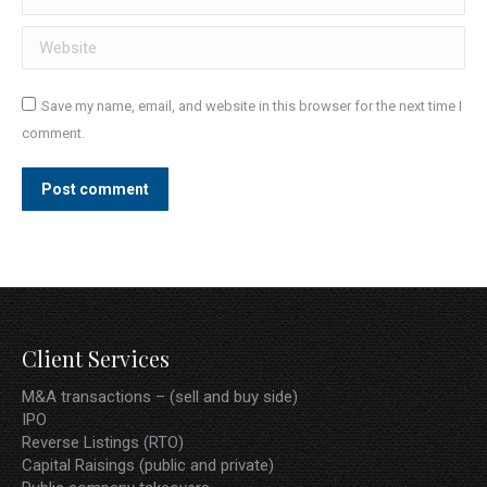
Website
Save my name, email, and website in this browser for the next time I
comment.
Post comment
Client Services
M&A transactions – (sell and buy side)
IPO
Reverse Listings (RTO)
Capital Raisings (public and private)