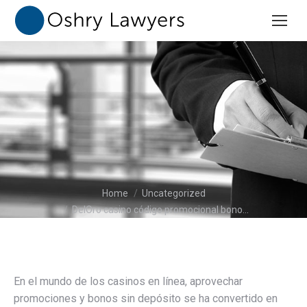
You are here:
Home
Uncategorized
DelOro casino código promocional bono…
En el mundo de los casinos en línea, aprovechar
promociones y bonos sin depósito se ha convertido en