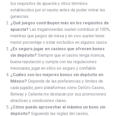
los requisitos de apuesta y otros términos
establecidos por el casino antes de poder retirar las
ganancias.
¿Qué juegos contribuyen más en los requisitos de
apuesta?
Las tragamonedas suelen contribuir al 100%,
mientras que juegos de mesa y en vivo suelen tener
menor porcentaje o estar excluidos en algunos casos.
¿Es seguro jugar en casinos que ofrecen bonos
sin depósito?
Siempre que el casino tenga licencia,
buena reputación y cumpla con las regulaciones
mexicanas, jugar en ellos es seguro y confiable.
¿Cuáles son los mejores bonos sin depósito en
México?
Depende de las preferencias y límites de
cada jugador, pero plataformas como DelOro Casino,
Betway y Caliente.mx destacan por sus promociones
atractivas y condiciones claras.
¿Cómo puedo aprovechar al máximo un bono sin
depósito?
Siguiendo las reglas del casino,