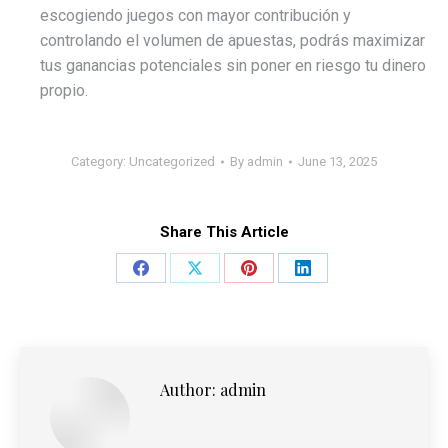
escogiendo juegos con mayor contribución y
controlando el volumen de apuestas, podrás maximizar
tus ganancias potenciales sin poner en riesgo tu dinero
propio.
Category:
Uncategorized
By
admin
June 13, 2025
Share This Article
Share
Share
Share
Share
on
on
on
on
Facebook
X
Pinterest
LinkedIn
Author:
admin