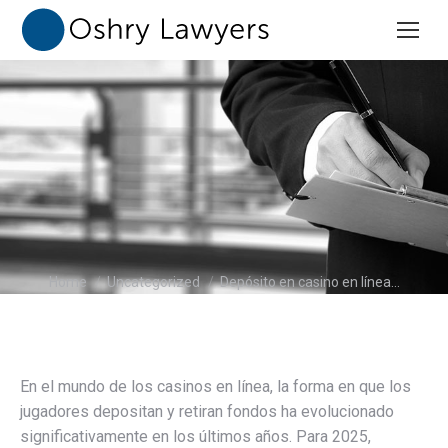
You are here:
Home
Uncategorized
Depósito en casino en línea…
En el mundo de los casinos en línea, la forma en que los
jugadores depositan y retiran fondos ha evolucionado
significativamente en los últimos años. Para 2025,