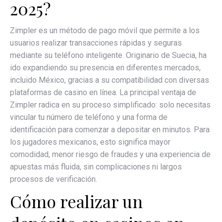
2025?
Zimpler es un método de pago móvil que permite a los
usuarios realizar transacciones rápidas y seguras
mediante su teléfono inteligente. Originario de Suecia, ha
ido expandiendo su presencia en diferentes mercados,
incluido México, gracias a su compatibilidad con diversas
plataformas de casino en línea. La principal ventaja de
Zimpler radica en su proceso simplificado: solo necesitas
vincular tu número de teléfono y una forma de
identificación para comenzar a depositar en minutos. Para
los jugadores mexicanos, esto significa mayor
comodidad, menor riesgo de fraudes y una experiencia de
apuestas más fluida, sin complicaciones ni largos
procesos de verificación.
Cómo realizar un