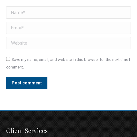
Name *
Email *
Website
Save my name, email, and website in this browser for the next time I
comment.
Post comment
Client Services