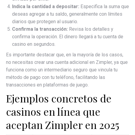
Indica la cantidad a depositar:
Especifica la suma que
deseas agregar a tu saldo, generalmente con límites
diarios que protegen al usuario.
Confirma la transacción:
Revisa los detalles y
confirma la operación. El dinero llegará a tu cuenta de
casino en segundos.
Es importante destacar que, en la mayoría de los casos,
no necesitas crear una cuenta adicional en Zimpler, ya que
funciona como un intermediario seguro que vincula tu
método de pago con tu teléfono, facilitando las
transacciones en plataformas de juego.
Ejemplos concretos de
casinos en línea que
aceptan Zimpler en 2025