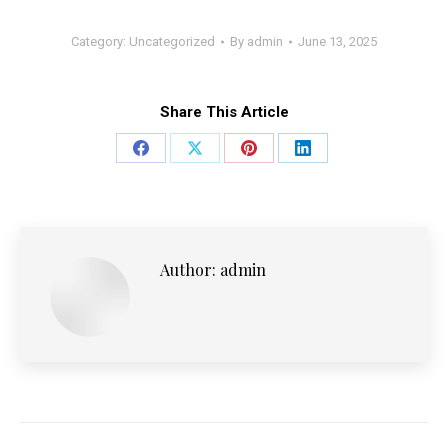
Category:
Uncategorized
By
admin
June 13, 2025
Share This Article
Share
Share
Share
Share
on
on
on
on
Facebook
X
Pinterest
LinkedIn
Author:
admin
Post