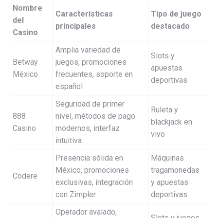
Nombre
Características
Tipo de juego
del
principales
destacado
Casino
Amplia variedad de
Slots y
Betway
juegos, promociones
apuestas
México
frecuentes, soporte en
deportivas
español
Seguridad de primer
Ruleta y
888
nivel, métodos de pago
blackjack en
Casino
modernos, interfaz
vivo
intuitiva
Presencia sólida en
Máquinas
México, promociones
tragamonedas
Codere
exclusivas, integración
y apuestas
con Zimpler
deportivas
Operador avalado,
Slots y juegos