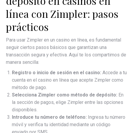
depósito en casinos en
línea con Zimpler: pasos
prácticos
Para usar Zimpler en un casino en línea, es fundamental
seguir ciertos pasos básicos que garantizan una
transacción segura y efectiva. Aquí te los compartimos de
manera sencilla:
Registro o inicio de sesión en el casino:
Accede a tu
cuenta en el casino en línea que acepte Zimpler como
método de pago.
Selecciona Zimpler como método de depósito:
En
la sección de pagos, elige Zimpler entre las opciones
disponibles.
Introduce tu número de teléfono:
Ingresa tu número
móvil y verifica tu identidad mediante un código
enviado por SMS.