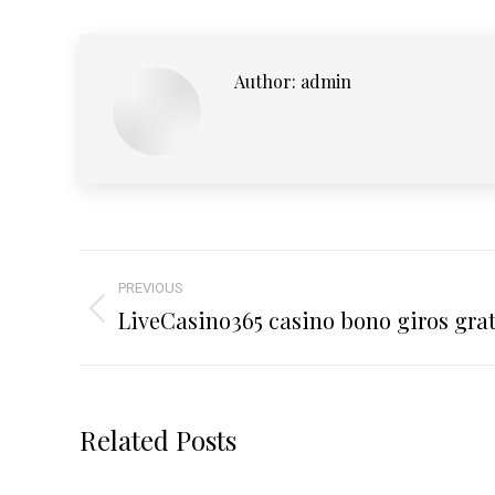
Author:
admin
Post
PREVIOUS
navigation
LiveCasino365 casino bono giros gra
Previous
post:
Related Posts