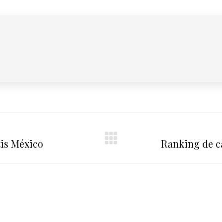
Facebook
X
Pinterest
LinkedIn
tis México
Ranking de ca
Next
post: