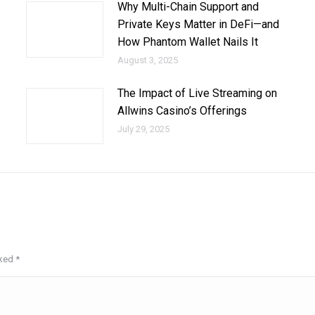
Why Multi-Chain Support and
Private Keys Matter in DeFi—and
How Phantom Wallet Nails It
August 3, 2025
The Impact of Live Streaming on
Allwins Casino’s Offerings
July 29, 2025
rked
*