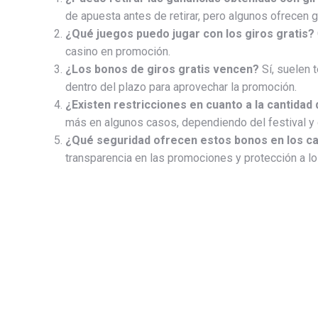
de apuesta antes de retirar, pero algunos ofrecen 
¿Qué juegos puedo jugar con los giros gratis?
casino en promoción.
¿Los bonos de giros gratis vencen?
Sí, suelen 
dentro del plazo para aprovechar la promoción.
¿Existen restricciones en cuanto a la cantidad
más en algunos casos, dependiendo del festival y 
¿Qué seguridad ofrecen estos bonos en los c
transparencia en las promociones y protección a l