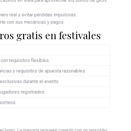
 casinos en línea para aprovechar los bonos de giros
nero real y evitar pérdidas impulsivas.
arte con sus mecánicas y pagos.
os gratis en festivales
con requisitos flexibles
nancias y requisitos de apuesta razonables
exclusivas durante el evento
 jugadores registrados
 sorteos
 bono. La mayoría requiere cumplir con un requisito