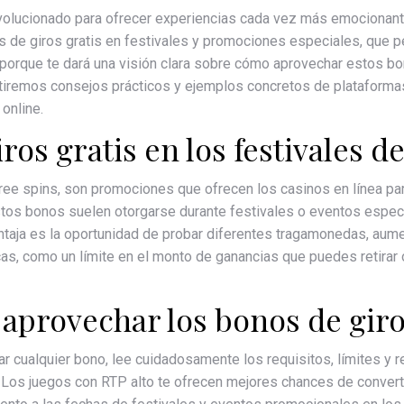
 evolucionado para ofrecer experiencias cada vez más emocionan
s de giros gratis en festivales y promociones especiales, que 
te porque te dará una visión clara sobre cómo aprovechar estos b
iremos consejos prácticos y ejemplos concretos de plataformas
online.
os gratis en los festivales d
ree spins, son promociones que ofrecen los casinos en línea pa
tos bonos suelen otorgarse durante festivales o eventos especi
taja es la oportunidad de probar diferentes tragamonedas, aument
as, como un límite en el monto de ganancias que puedes retirar o
aprovechar los bonos de giro
r cualquier bono, lee cuidadosamente los requisitos, límites y r
 Los juegos con RTP alto te ofrecen mejores chances de converti