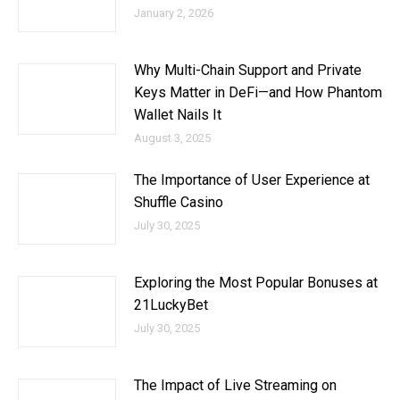
January 2, 2026
Why Multi-Chain Support and Private
Keys Matter in DeFi—and How Phantom
Wallet Nails It
August 3, 2025
The Importance of User Experience at
Shuffle Casino
July 30, 2025
Exploring the Most Popular Bonuses at
21LuckyBet
July 30, 2025
The Impact of Live Streaming on