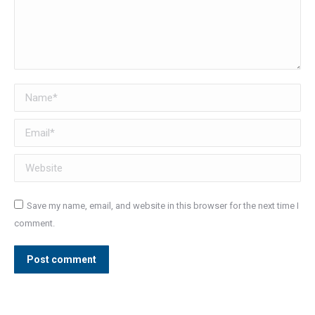
Name *
Email *
Website
Save my name, email, and website in this browser for the next time I
comment.
Post comment