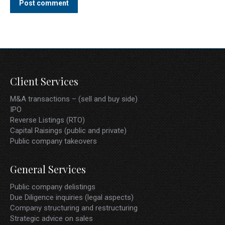
Post comment
Client Services
M&A transactions – (sell and buy side)
IPO
Reverse Listings (RTO)
Capital Raisings (public and private)
Public company takeovers
General Services
Public company delistings
Due Diligence inquiries (legal aspects)
Company structuring and restructuring
Strategic advice on sales