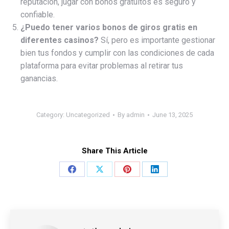
reputación, jugar con bonos gratuitos es seguro y
confiable.
¿Puedo tener varios bonos de giros gratis en
diferentes casinos?
Sí, pero es importante gestionar
bien tus fondos y cumplir con las condiciones de cada
plataforma para evitar problemas al retirar tus
ganancias.
Category:
Uncategorized
By
admin
June 13, 2025
Share This Article
Share
Share
Share
Share
on
on
on
on
Facebook
X
Pinterest
LinkedIn