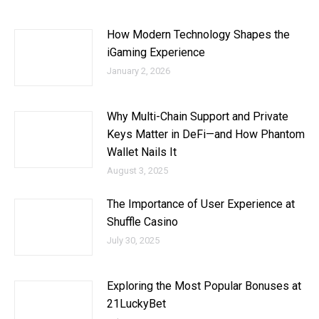
How Modern Technology Shapes the
iGaming Experience
January 2, 2026
Why Multi-Chain Support and Private
Keys Matter in DeFi—and How Phantom
Wallet Nails It
August 3, 2025
The Importance of User Experience at
Shuffle Casino
July 30, 2025
Exploring the Most Popular Bonuses at
21LuckyBet