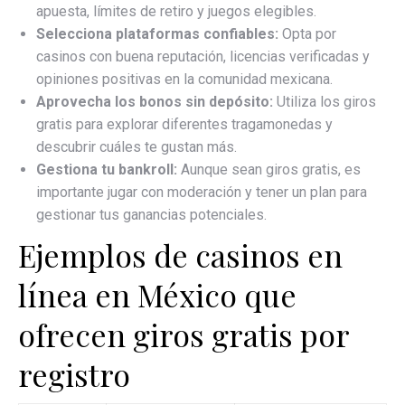
apuesta, límites de retiro y juegos elegibles.
Selecciona plataformas confiables:
Opta por
casinos con buena reputación, licencias verificadas y
opiniones positivas en la comunidad mexicana.
Aprovecha los bonos sin depósito:
Utiliza los giros
gratis para explorar diferentes tragamonedas y
descubrir cuáles te gustan más.
Gestiona tu bankroll:
Aunque sean giros gratis, es
importante jugar con moderación y tener un plan para
gestionar tus ganancias potenciales.
Ejemplos de casinos en
línea en México que
ofrecen giros gratis por
registro