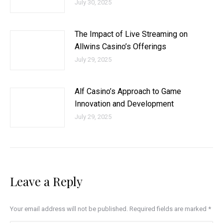
July 30, 2025
The Impact of Live Streaming on
Allwins Casino’s Offerings
July 29, 2025
Alf Casino’s Approach to Game
Innovation and Development
July 29, 2025
Leave a Reply
Your email address will not be published. Required fields are marked
*