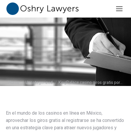
You are here:
Home
Uncategorized
KingPalace casino giros gratis por…
En el mundo de los casinos en línea en México,
aprovechar los giros gratis al registrarse se ha convertido
en una estrategia clave para atraer nuevos jugadores y