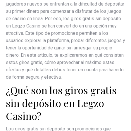
jugadores nuevos se enfrentan a la dificultad de depositar
su primer dinero para comenzar a disfrutar de los juegos
de casino en línea. Por eso, los giros gratis sin depósito
en Legzo Casino se han convertido en una opción muy
atractiva. Este tipo de promociones permiten a los
usuarios explorar la plataforma, probar diferentes juegos y
tener la oportunidad de ganar sin arriesgar su propio
dinero. En este artículo, te explicaremos en qué consisten
estos giros gratis, cómo aprovechar al máximo estas
ofertas y qué detalles debes tener en cuenta para hacerlo
de forma segura y efectiva.
¿Qué son los giros gratis
sin depósito en Legzo
Casino?
Los giros gratis sin depósito son promociones que