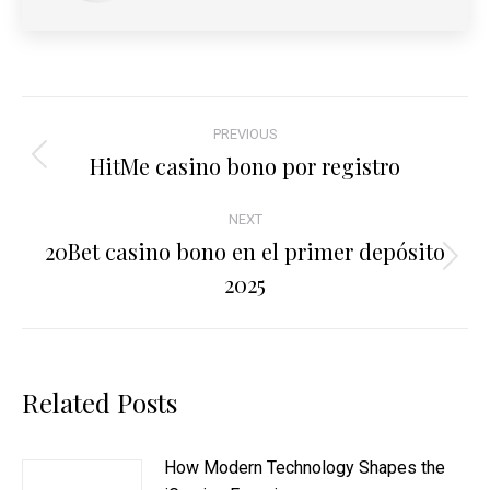
Post
PREVIOUS
navigation
HitMe casino bono por registro
Previous
post:
NEXT
20Bet casino bono en el primer depósito
Next
2025
post:
Related Posts
How Modern Technology Shapes the