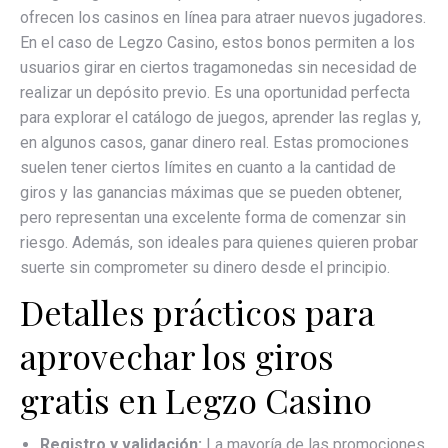
ofrecen los casinos en línea para atraer nuevos jugadores.
En el caso de Legzo Casino, estos bonos permiten a los
usuarios girar en ciertos tragamonedas sin necesidad de
realizar un depósito previo. Es una oportunidad perfecta
para explorar el catálogo de juegos, aprender las reglas y,
en algunos casos, ganar dinero real. Estas promociones
suelen tener ciertos límites en cuanto a la cantidad de
giros y las ganancias máximas que se pueden obtener,
pero representan una excelente forma de comenzar sin
riesgo. Además, son ideales para quienes quieren probar
suerte sin comprometer su dinero desde el principio.
Detalles prácticos para
aprovechar los giros
gratis en Legzo Casino
Registro y validación:
La mayoría de las promociones