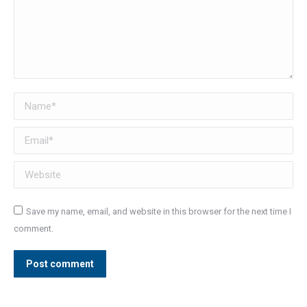
Name *
Email *
Website
Save my name, email, and website in this browser for the next time I
comment.
Post comment