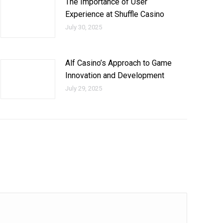
The Importance of User
Experience at Shuffle Casino
July 30, 2025
Alf Casino’s Approach to Game
Innovation and Development
July 29, 2025