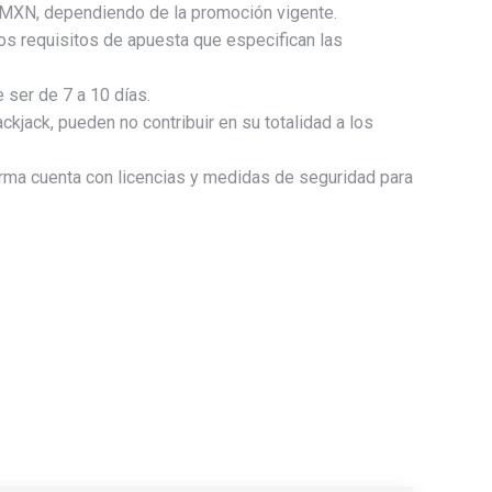
 MXN, dependiendo de la promoción vigente.
os requisitos de apuesta que especifican las
 ser de 7 a 10 días.
ackjack, pueden no contribuir en su totalidad a los
orma cuenta con licencias y medidas de seguridad para