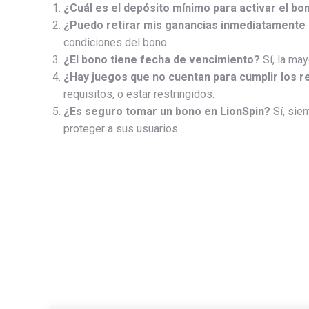
¿Cuál es el depósito mínimo para activar el bo
¿Puedo retirar mis ganancias inmediatamente 
condiciones del bono.
¿El bono tiene fecha de vencimiento?
Sí, la may
¿Hay juegos que no cuentan para cumplir los r
requisitos, o estar restringidos.
¿Es seguro tomar un bono en LionSpin?
Sí, sie
proteger a sus usuarios.