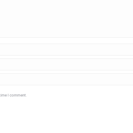
 time I comment.