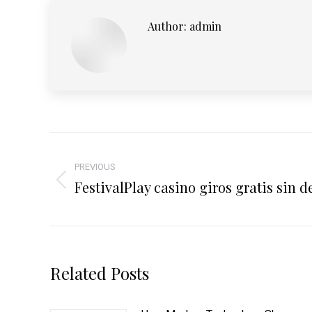
Author:
admin
Post
navigation
PREVIOUS
FestivalPlay casino giros gratis sin 
Previous
post:
Related Posts