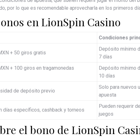
condiciones de apuesta, que suelen requerir jugar el monto del b
ado, por lo que es recomendable aprovecharla en los primeros días
bonos en LionSpin Casino
Condiciones prin
Depósito mínimo d
XN + 50 giros gratis
7 días
MXN + 100 giros en tragamonedas
Depósito mínimo d
10 días
Solo para nuevos u
esidad de depósito previo
apuesta
Pueden requerir de
n días específicos, cashback y torneos
juegos
bre el bono de LionSpin Cas