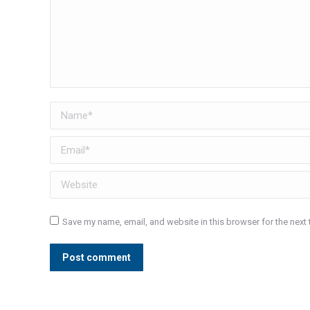
Name *
Email *
Website
Save my name, email, and website in this browser for the next
Post comment