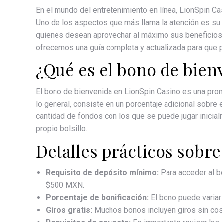
En el mundo del entretenimiento en línea, LionSpin Ca
Uno de los aspectos que más llama la atención es su bo
quienes desean aprovechar al máximo sus beneficios 
ofrecemos una guía completa y actualizada para que 
¿Qué es el bono de bien
El bono de bienvenida en LionSpin Casino es una prom
lo general, consiste en un porcentaje adicional sobre
cantidad de fondos con los que se puede jugar inicia
propio bolsillo.
Detalles prácticos sobre
Requisito de depósito mínimo:
Para acceder al b
$500 MXN.
Porcentaje de bonificación:
El bono puede variar
Giros gratis:
Muchos bonos incluyen giros sin cost