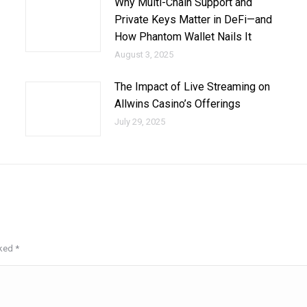
Why Multi-Chain Support and
Private Keys Matter in DeFi—and
How Phantom Wallet Nails It
August 3, 2025
The Impact of Live Streaming on
Allwins Casino’s Offerings
July 29, 2025
rked
*