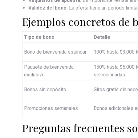
Requisitos de apuesta:
Es importante revisar las 
Validez del bono:
La oferta tiene un período limit
Ejemplos concretos de 
Tipo de bono
Detalle
Bono de bienvenida estándar
100% hasta $3,000 M
Paquete de bienvenida
150% hasta $5,000 
exclusivo
seleccionadas
Bonos sin depósito
Giros gratis sin nec
Promociones semanales
Bonos adicionales e
Preguntas frecuentes so