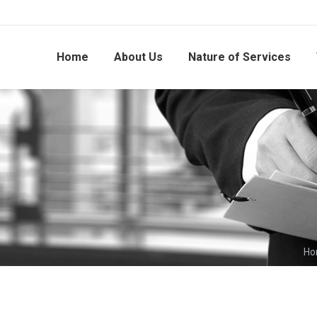
Home
About Us
Nature of Services
Yo
Ho