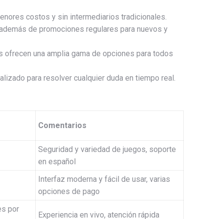
nores costos y sin intermediarios tradicionales.
, además de promociones regulares para nuevos y
os ofrecen una amplia gama de opciones para todos
lizado para resolver cualquier duda en tiempo real.
Comentarios
Seguridad y variedad de juegos, soporte
en español
Interfaz moderna y fácil de usar, varias
opciones de pago
es por
Experiencia en vivo, atención rápida