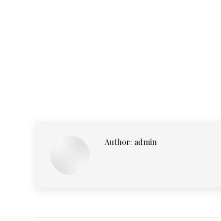
Author:
admin