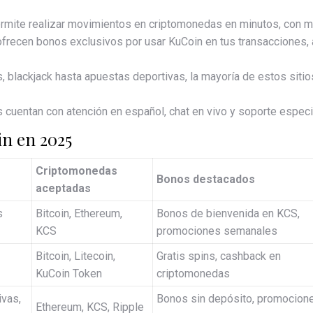
rmite realizar movimientos en criptomonedas en minutos, con me
frecen bonos exclusivos por usar KuCoin en tus transacciones
 blackjack hasta apuestas deportivas, la mayoría de estos siti
 cuentan con atención en español, chat en vivo y soporte especia
in en 2025
Criptomonedas
Bonos destacados
aceptadas
s
Bitcoin, Ethereum,
Bonos de bienvenida en KCS,
KCS
promociones semanales
Bitcoin, Litecoin,
Gratis spins, cashback en
KuCoin Token
criptomonedas
ivas,
Bonos sin depósito, promocion
Ethereum, KCS, Ripple