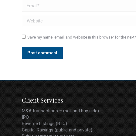
Email *
Website
Save my name, email, and website in this browser for the next
Post comment
Client Services
M&A transactions – (sell and buy side)
IPO
Reverse Listings (RTO)
Capital Raisings (public and private)