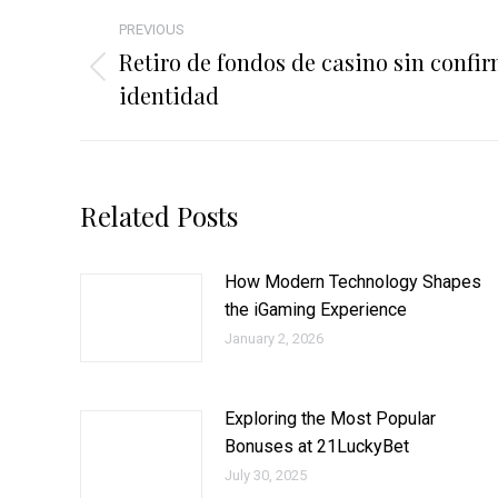
Post
PREVIOUS
navigation
Retiro de fondos de casino sin confi
Previous
identidad
post:
Related Posts
How Modern Technology Shapes
the iGaming Experience
January 2, 2026
Exploring the Most Popular
Bonuses at 21LuckyBet
July 30, 2025