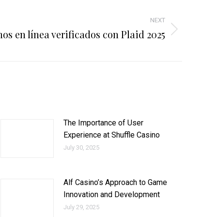
NEXT
os en línea verificados con Plaid 2025
The Importance of User
Experience at Shuffle Casino
July 30, 2025
Alf Casino’s Approach to Game
Innovation and Development
July 29, 2025