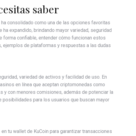
cesitas saber
e ha consolidado como una de las opciones favoritas
se ha expandido, brindando mayor variedad, seguridad
de forma confiable, entender cómo funcionan estos
cos, ejemplos de plataformas y respuestas a las dudas
ridad, variedad de activos y facilidad de uso. En
de casinos en línea que aceptan criptomonedas como
imas y con menores comisiones, además de potenciar la
 de posibilidades para los usuarios que buscan mayor
en tu wallet de KuCoin para garantizar transacciones