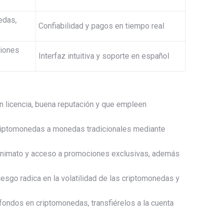
edas,
Confiabilidad y pagos en tiempo real
ciones
Interfaz intuitiva y soporte en español
n licencia, buena reputación y que empleen
criptomonedas a monedas tradicionales mediante
onimato y acceso a promociones exclusivas, además
esgo radica en la volatilidad de las criptomonedas y
fondos en criptomonedas, transfiérelos a la cuenta