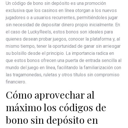
Un código de bono sin depósito es una promoción
exclusiva que los casinos en línea otorgan a los nuevos
jugadores o a usuarios recurrentes, permitiéndoles jugar
sin necesidad de depositar dinero propio inicialmente. En
el caso de LuckyReels, estos bonos son ideales para
quienes desean probar juegos, conocer la plataforma y, al
mismo tiempo, tener la oportunidad de ganar sin arriesgar
su bolsillo desde el principio. La importancia radica en
que estos bonos ofrecen una puerta de entrada sencilla al
mundo del juego en línea, facilitando la familiarización con
las tragamonedas, ruletas y otros títulos sin compromiso
financiero.
Cómo aprovechar al
máximo los códigos de
bono sin depósito en