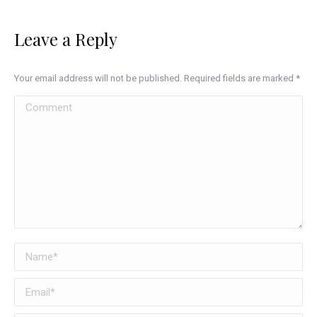
Leave a Reply
Your email address will not be published. Required fields are marked
*
Comment
Name *
Email *