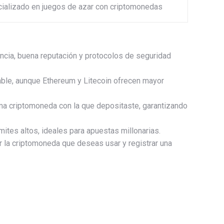
ializado en juegos de azar con criptomonedas
encia, buena reputación y protocolos de seguridad
able, aunque Ethereum y Litecoin ofrecen mayor
sma criptomoneda con la que depositaste, garantizando
ites altos, ideales para apuestas millonarias.
rir la criptomoneda que deseas usar y registrar una