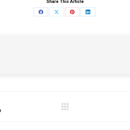
Share This Article
Share
Share
Share
Share
on
on
on
on
Facebook
X
Pinterest
LinkedIn
o
Next
post: