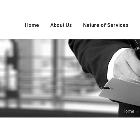
Home
About Us
Nature of Services
You are 
Home