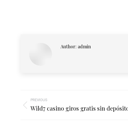
Author:
admin
Post
PREVIOUS
navigation
Wild7 casino giros gratis sin depósit
Previous
post: