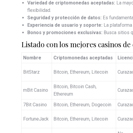
Variedad de criptomonedas aceptadas:
La mayor
flexibilidad.
Seguridad y protección de datos:
Es fundamental
Experiencia de usuario y soporte:
La plataforma 
Bonos y promociones exclusivas:
Busca sitios 
Listado con los mejores casinos d
Nombre
Criptomonedas aceptadas
Licenc
BitStarz
Bitcoin, Ethereum, Litecoin
Curaza
Bitcoin, Bitcoin Cash,
mBit Casino
Curaza
Ethereum
7Bit Casino
Bitcoin, Ethereum, Dogecoin
Curaza
FortuneJack
Bitcoin, Ethereum, Litecoin
Curaza