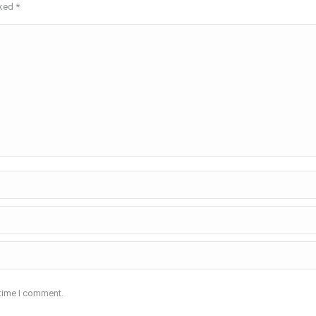
rked
*
 time I comment.