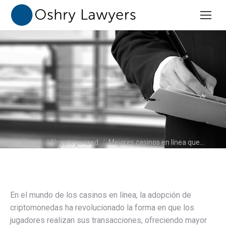
You are here:
Home
Uncategorized
Mejores casinos en línea que…
En el mundo de los casinos en línea, la adopción de
criptomonedas ha revolucionado la forma en que los
jugadores realizan sus transacciones, ofreciendo mayor