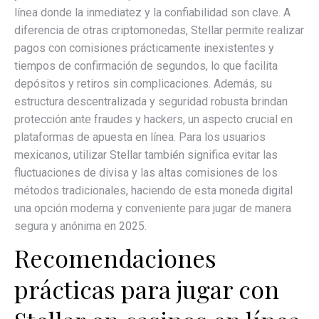
línea donde la inmediatez y la confiabilidad son clave. A
diferencia de otras criptomonedas, Stellar permite realizar
pagos con comisiones prácticamente inexistentes y
tiempos de confirmación de segundos, lo que facilita
depósitos y retiros sin complicaciones. Además, su
estructura descentralizada y seguridad robusta brindan
protección ante fraudes y hackers, un aspecto crucial en
plataformas de apuesta en línea. Para los usuarios
mexicanos, utilizar Stellar también significa evitar las
fluctuaciones de divisa y las altas comisiones de los
métodos tradicionales, haciendo de esta moneda digital
una opción moderna y conveniente para jugar de manera
segura y anónima en 2025.
Recomendaciones
prácticas para jugar con