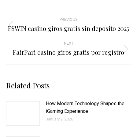
Post
PREVIOUS
navigation
FSWIN casino giros gratis sin depósito 2025
Previous
post:
NEXT
FairPari casino giros gratis por registro
Next
post:
Related Posts
How Modern Technology Shapes the
iGaming Experience
January 2, 2026