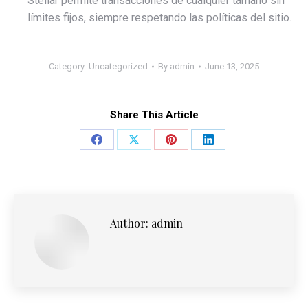
Stellar permite transacciones de cualquier tamaño sin
límites fijos, siempre respetando las políticas del sitio.
Category:
Uncategorized
By
admin
June 13, 2025
Share This Article
Share
Share
Share
Share
on
on
on
on
Facebook
X
Pinterest
LinkedIn
Author:
admin