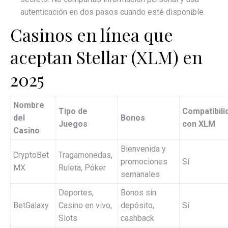
autenticación en dos pasos cuando esté disponible.
Casinos en línea que
aceptan Stellar (XLM) en
2025
Nombre
Tipo de
Compatibili
del
Bonos
Juegos
con XLM
Casino
Bienvenida y
CryptoBet
Tragamonedas,
promociones
Sí
MX
Ruleta, Póker
semanales
Deportes,
Bonos sin
BetGalaxy
Casino en vivo,
depósito,
Sí
Slots
cashback