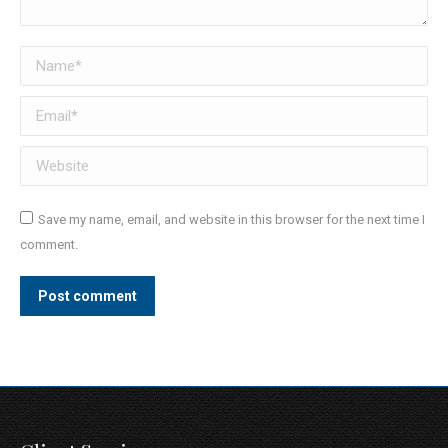
Name *
Email *
Website
Save my name, email, and website in this browser for the next time I
comment.
Post comment