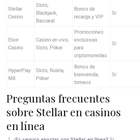
Slots,
Stellar
Bonos de
Blackjack,
Sí
Casino
recarga y VIP
Baccarat
Promociones
Elixir
Casino en vivo,
exclusivas
Sí
Casino
Slots, Póker
para
criptomonedas
Bonos de
HyperPlay
Slots, Ruleta,
bienvenida,
Sí
MX
Póker
torneos
Preguntas frecuentes
sobre Stellar en casinos
en línea
¿Es seguro apostar con Stellar en línea?
Sí,