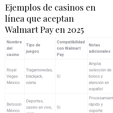
Ejemplos de casinos en
línea que aceptan
Walmart Pay en 2025
Nombre
Compatibilidad
Tipo de
Notas
del
con Walmart
juegos
adicionales
casino
Pay
Amplia
Royal
Tragamonedas,
selección de
Vegas
blackjack,
Sí
bonos y
México
ruleta
atención en
español
Procesamien
Deportes,
Betsson
rápido y
casino en vivo,
Sí
México
soporte