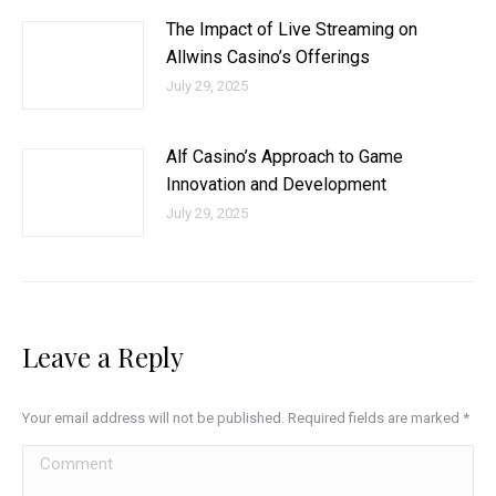
The Impact of Live Streaming on
Allwins Casino’s Offerings
July 29, 2025
Alf Casino’s Approach to Game
Innovation and Development
July 29, 2025
Leave a Reply
Your email address will not be published. Required fields are marked
*
Comment