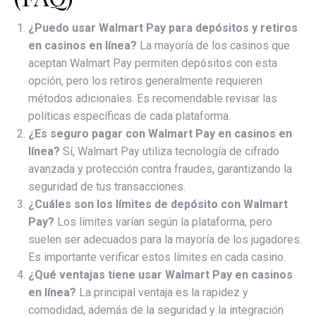
¿Puedo usar Walmart Pay para depósitos y retiros
en casinos en línea?
La mayoría de los casinos que
aceptan Walmart Pay permiten depósitos con esta
opción, pero los retiros generalmente requieren
métodos adicionales. Es recomendable revisar las
políticas específicas de cada plataforma.
¿Es seguro pagar con Walmart Pay en casinos en
línea?
Sí, Walmart Pay utiliza tecnología de cifrado
avanzada y protección contra fraudes, garantizando la
seguridad de tus transacciones.
¿Cuáles son los límites de depósito con Walmart
Pay?
Los límites varían según la plataforma, pero
suelen ser adecuados para la mayoría de los jugadores.
Es importante verificar estos límites en cada casino.
¿Qué ventajas tiene usar Walmart Pay en casinos
en línea?
La principal ventaja es la rapidez y
comodidad, además de la seguridad y la integración