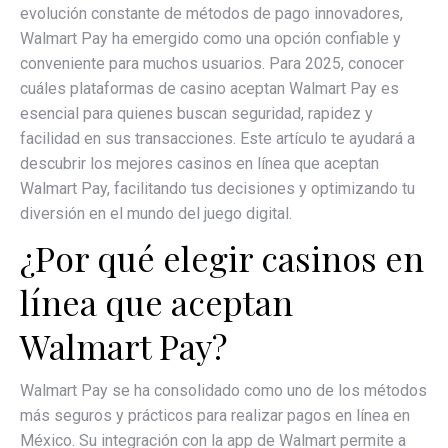
evolución constante de métodos de pago innovadores,
Walmart Pay ha emergido como una opción confiable y
conveniente para muchos usuarios. Para 2025, conocer
cuáles plataformas de casino aceptan Walmart Pay es
esencial para quienes buscan seguridad, rapidez y
facilidad en sus transacciones. Este artículo te ayudará a
descubrir los mejores casinos en línea que aceptan
Walmart Pay, facilitando tus decisiones y optimizando tu
diversión en el mundo del juego digital.
¿Por qué elegir casinos en
línea que aceptan
Walmart Pay?
Walmart Pay se ha consolidado como uno de los métodos
más seguros y prácticos para realizar pagos en línea en
México. Su integración con la app de Walmart permite a