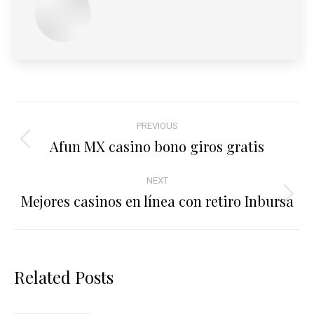
Post
PREVIOUS
navigation
Afun MX casino bono giros gratis
Previous
post:
NEXT
Mejores casinos en línea con retiro Inbursa
Next
post:
Related Posts