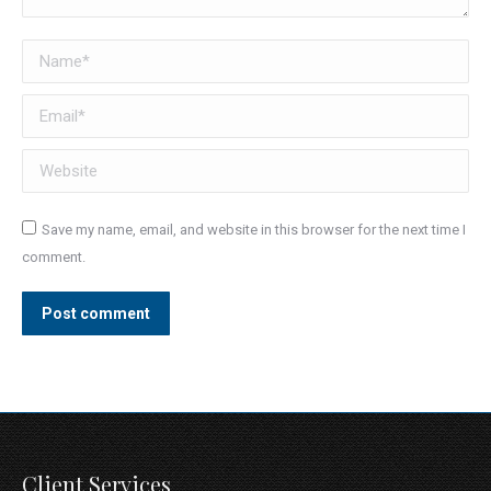
Name *
Email *
Website
Save my name, email, and website in this browser for the next time I
comment.
Post comment
Client Services