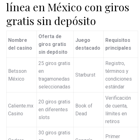
línea en México con giros
gratis sin depósito
Oferta de
Nombre
Juego
Requisitos
giros gratis
del casino
destacado
principales
sin depósito
25 giros gratis
Registro,
Betsson
en
términos y
Starburst
México
tragamonedas
condiciones
seleccionadas
estándar
Verificación
20 giros gratis
Caliente.mx
Book of
de cuenta,
en diferentes
Casino
Dead
límites en
slots
retiros
30 giros gratis
Primer