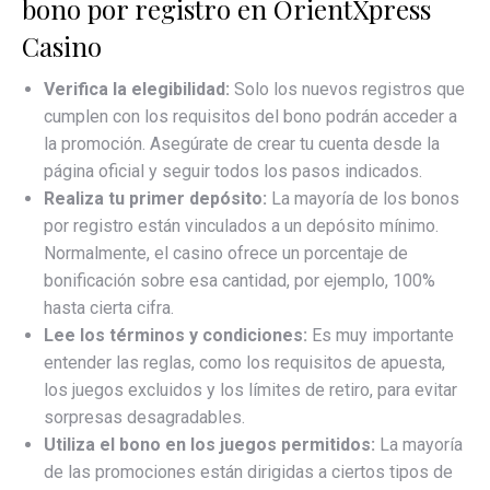
bono por registro en OrientXpress
Casino
Verifica la elegibilidad:
Solo los nuevos registros que
cumplen con los requisitos del bono podrán acceder a
la promoción. Asegúrate de crear tu cuenta desde la
página oficial y seguir todos los pasos indicados.
Realiza tu primer depósito:
La mayoría de los bonos
por registro están vinculados a un depósito mínimo.
Normalmente, el casino ofrece un porcentaje de
bonificación sobre esa cantidad, por ejemplo, 100%
hasta cierta cifra.
Lee los términos y condiciones:
Es muy importante
entender las reglas, como los requisitos de apuesta,
los juegos excluidos y los límites de retiro, para evitar
sorpresas desagradables.
Utiliza el bono en los juegos permitidos:
La mayoría
de las promociones están dirigidas a ciertos tipos de