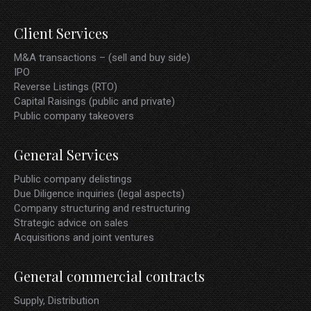
Client Services
M&A transactions – (sell and buy side)
IPO
Reverse Listings (RTO)
Capital Raisings (public and private)
Public company takeovers
General Services
Public company delistings
Due Diligence inquiries (legal aspects)
Company structuring and restructuring
Strategic advice on sales
Acquisitions and joint ventures
General commercial contracts
Supply, Distribution