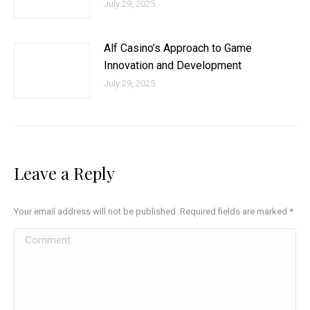
July 29, 2025
Alf Casino’s Approach to Game
Innovation and Development
July 29, 2025
Leave a Reply
Your email address will not be published. Required fields are marked
*
Comment