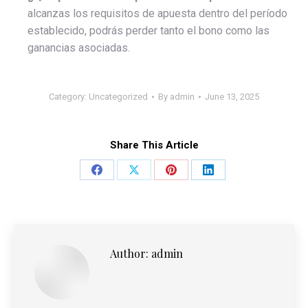
alcanzas los requisitos de apuesta dentro del período
establecido, podrás perder tanto el bono como las
ganancias asociadas.
Category:
Uncategorized
By
admin
June 13, 2025
Share This Article
Share
Share
Share
Share
on
on
on
on
Facebook
X
Pinterest
LinkedIn
Author:
admin