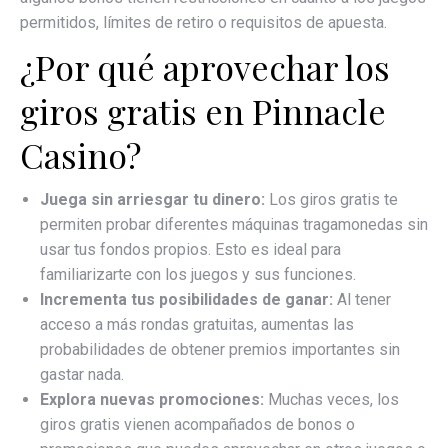
permitidos, límites de retiro o requisitos de apuesta.
¿Por qué aprovechar los
giros gratis en Pinnacle
Casino?
Juega sin arriesgar tu dinero:
Los giros gratis te
permiten probar diferentes máquinas tragamonedas sin
usar tus fondos propios. Esto es ideal para
familiarizarte con los juegos y sus funciones.
Incrementa tus posibilidades de ganar:
Al tener
acceso a más rondas gratuitas, aumentas las
probabilidades de obtener premios importantes sin
gastar nada.
Explora nuevas promociones:
Muchas veces, los
giros gratis vienen acompañados de bonos o