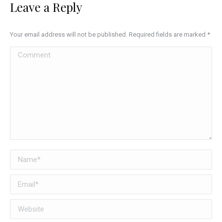
Leave a Reply
Your email address will not be published. Required fields are marked
*
Comment
Name *
Email *
Website