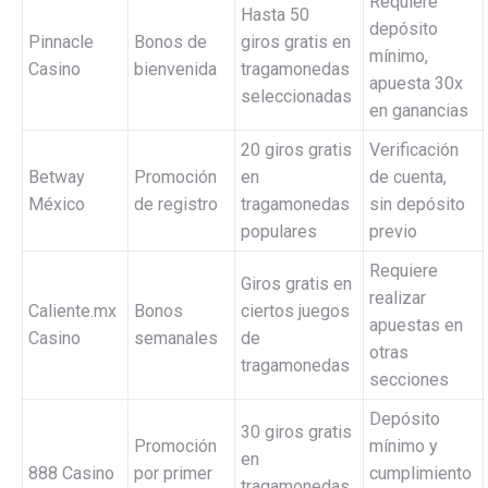
Requiere
Hasta 50
depósito
Pinnacle
Bonos de
giros gratis en
mínimo,
Casino
bienvenida
tragamonedas
apuesta 30x
seleccionadas
en ganancias
20 giros gratis
Verificación
Betway
Promoción
en
de cuenta,
México
de registro
tragamonedas
sin depósito
populares
previo
Requiere
Giros gratis en
realizar
Caliente.mx
Bonos
ciertos juegos
apuestas en
Casino
semanales
de
otras
tragamonedas
secciones
Depósito
30 giros gratis
Promoción
mínimo y
en
888 Casino
por primer
cumplimiento
tragamonedas