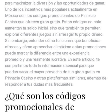
para maximizar la diversión y las oportunidades de ganar.
Uno de los incentivos más populares actualmente en
México son los códigos promocionales de Pinnacle
Casino que ofrecen giros gratis. Estos códigos no solo
aumentan tu saldo inicial, sino que también te permiten
explorar diferentes juegos sin arriesgar tu propio dinero.
Sin embargo, entender cómo funcionan, qué beneficios
ofrecen y cómo aprovechar al máximo estas promociones
puede marcar la diferencia entre una experiencia
promedio y una realmente lucrativa. En este artículo, te
compartimos toda la información esencial para que
puedas sacar el mayor provecho de tus giros gratis en
Pinnacle Casino y otras plataformas similares, además de
responder a tus dudas más frecuentes.
¿Qué son los códigos
promocionales de