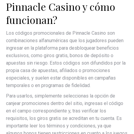
Pinnacle Casino y cómo
funcionan?
Los códigos promocionales de Pinnacle Casino son
combinaciones alfanuméricas que los jugadores pueden
ingresar en la plataforma para desbloquear beneficios
exclusivos, como giros gratis, bonos de depósito o
apuestas sin riesgo. Estos códigos son difundidos por la
propia casa de apuestas, afiliados o promociones
especiales, y suelen estar disponibles en campañas
temporales o en programas de fidelidad.
Para usarlos, simplemente seleccionas la opción de
canjear promociones dentro del sitio, ingresas el código
en el campo correspondiente y, tras verificar los
requisitos, los giros gratis se acreditan en tu cuenta. Es
importante leer los términos y condiciones, ya que
algunos bonos tienen restricciones en cuanto a los juegos