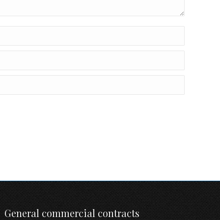
General commercial contracts