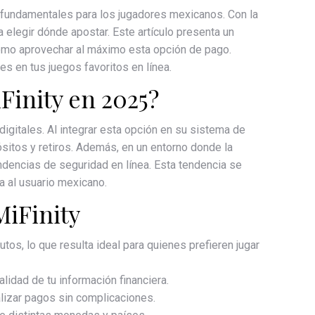
os fundamentales para los jugadores mexicanos. Con la
elegir dónde apostar. Este artículo presenta un
cómo aprovechar al máximo esta opción de pago.
es en tus juegos favoritos en línea.
Finity en 2025?
igitales. Al integrar esta opción en su sistema de
sitos y retiros. Además, en un entorno donde la
endencias de seguridad en línea. Esta tendencia se
a al usuario mexicano.
MiFinity
os, lo que resulta ideal para quienes prefieren jugar
alidad de tu información financiera.
alizar pagos sin complicaciones.