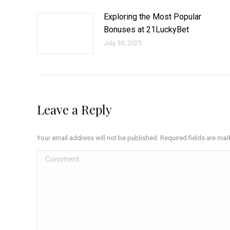
Exploring the Most Popular
Bonuses at 21LuckyBet
July 30, 2025
Leave a Reply
Your email address will not be published. Required fields are ma
Comment