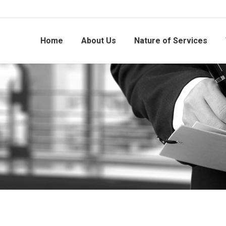
Home
About Us
Nature of Services