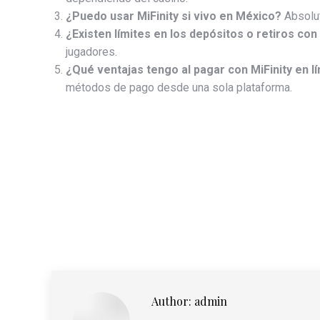
¿Puedo usar MiFinity si vivo en México?
Absolut
¿Existen límites en los depósitos o retiros con
jugadores.
¿Qué ventajas tengo al pagar con MiFinity en l
métodos de pago desde una sola plataforma.
Author:
admin