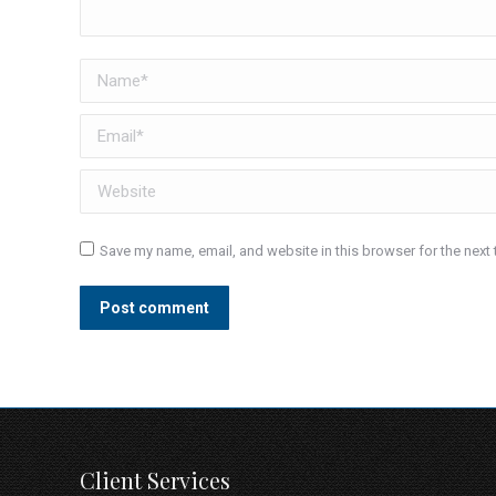
Name *
Email *
Website
Save my name, email, and website in this browser for the next
Post comment
Client Services