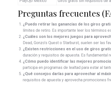
PlayOjo México
Giros gratis sin requisitos de 
Preguntas frecuentes (F
¿Puedo retirar las ganancias de los giros gra
límites de retiro. Es importante leer los términos 
¿Cuáles son los mejores juegos para aprovecha
Dead, Gonzo’s Quest o Starburst, suelen ser las fav
¿Existen restricciones en el uso de giros grati
duración y requisitos de apuesta. Es fundamental r
¿Cómo puedo identificar las mejores promocio
participa en programas de lealtad para estar al tant
¿Qué consejos darías para aprovechar al máxim
requisitos de apuesta y aprovecha promociones fr