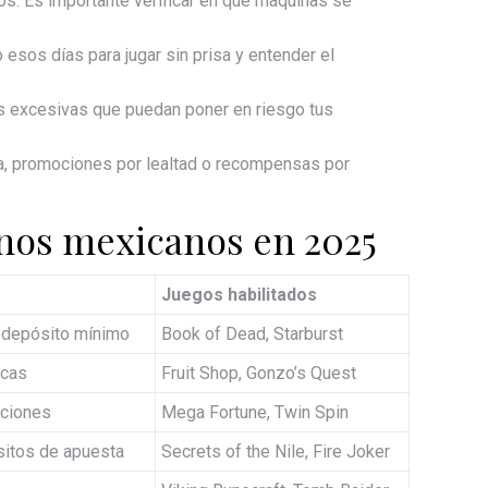
s. Es importante verificar en qué máquinas se
esos días para jugar sin prisa y entender el
es excesivas que puedan poner en riesgo tus
a, promociones por lealtad o recompensas por
inos mexicanos en 2025
Juegos habilitados
r depósito mínimo
Book of Dead, Starburst
icas
Fruit Shop, Gonzo’s Quest
ociones
Mega Fortune, Twin Spin
sitos de apuesta
Secrets of the Nile, Fire Joker