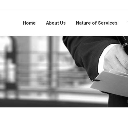
Home
About Us
Nature of Services