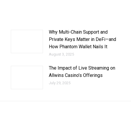
Why Multi-Chain Support and
Private Keys Matter in DeFi—and
How Phantom Wallet Nails It
August 3, 2025
The Impact of Live Streaming on
Allwins Casino’s Offerings
July 29, 2025