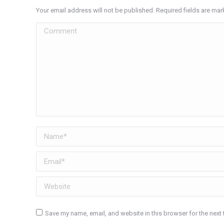
Your email address will not be published. Required fields are ma
Comment
Name *
Email *
Website
Save my name, email, and website in this browser for the next