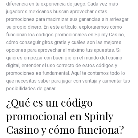
diferencia en tu experiencia de juego. Cada vez más
jugadores mexicanos buscan aprovechar estas
promociones para maximizar sus ganancias sin arriesgar
su propio dinero. En este artículo, exploraremos cómo
funcionan los códigos promocionales en Spinly Casino,
cómo conseguir giros gratis y cuáles son las mejores
opciones para aprovechar al máximo tus apuestas. Si
quieres empezar con buen pie en el mundo del casino
digital, entender el uso correcto de estos códigos y
promociones es fundamental. Aquí te contamos todo lo
que necesitas saber para jugar con ventaja y aumentar tus
posibilidades de ganar.
¿Qué es un código
promocional en Spinly
Casino y cómo funciona?