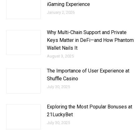
iGaming Experience
January 2, 2026
Why Multi-Chain Support and Private
Keys Matter in DeFi—and How Phantom
Wallet Nails It
August 3, 2025
The Importance of User Experience at
Shuffle Casino
July 30, 2025
Exploring the Most Popular Bonuses at
21LuckyBet
July 30, 2025