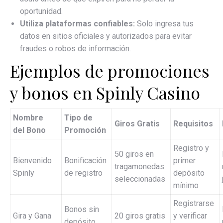
oportunidad.
Utiliza plataformas confiables:
Solo ingresa tus
datos en sitios oficiales y autorizados para evitar
fraudes o robos de información.
Ejemplos de promociones
y bonos en Spinly Casino
Nombre
Tipo de
Giros Gratis
Requisitos
del Bono
Promoción
Registro y
50 giros en
Bienvenido
Bonificación
primer
tragamonedas
Spinly
de registro
depósito
seleccionadas
mínimo
Registrarse
Bonos sin
Gira y Gana
20 giros gratis
y verificar
depósito