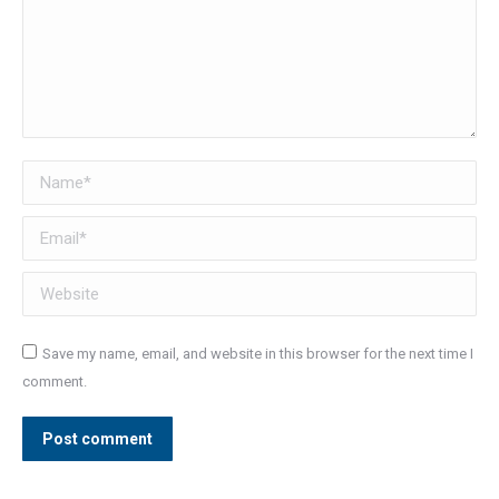
Name *
Email *
Website
Save my name, email, and website in this browser for the next time I
comment.
Post comment