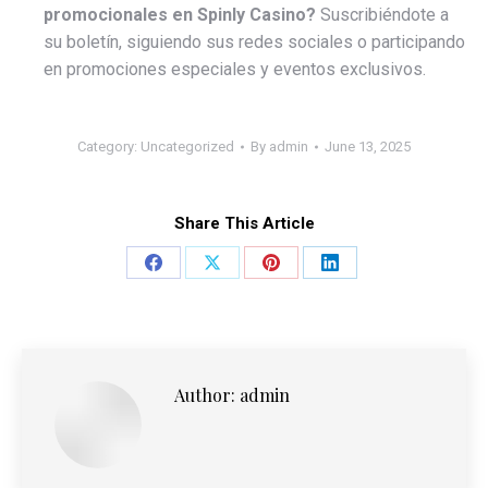
promocionales en Spinly Casino?
Suscribiéndote a
su boletín, siguiendo sus redes sociales o participando
en promociones especiales y eventos exclusivos.
Category:
Uncategorized
By
admin
June 13, 2025
Share This Article
Share
Share
Share
Share
on
on
on
on
Facebook
X
Pinterest
LinkedIn
Author:
admin