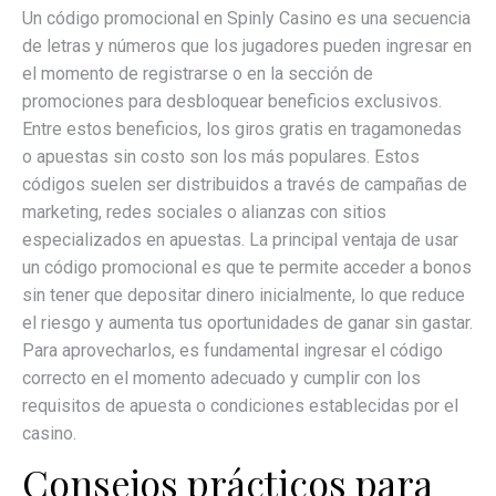
Un código promocional en Spinly Casino es una secuencia
de letras y números que los jugadores pueden ingresar en
el momento de registrarse o en la sección de
promociones para desbloquear beneficios exclusivos.
Entre estos beneficios, los giros gratis en tragamonedas
o apuestas sin costo son los más populares. Estos
códigos suelen ser distribuidos a través de campañas de
marketing, redes sociales o alianzas con sitios
especializados en apuestas. La principal ventaja de usar
un código promocional es que te permite acceder a bonos
sin tener que depositar dinero inicialmente, lo que reduce
el riesgo y aumenta tus oportunidades de ganar sin gastar.
Para aprovecharlos, es fundamental ingresar el código
correcto en el momento adecuado y cumplir con los
requisitos de apuesta o condiciones establecidas por el
casino.
Consejos prácticos para