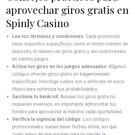
aprovechar giros gratis en
Spinly Casino
Lee los términos y condiciones:
Cada promoción
tiene requisitos específicos, como el monto mínimo de
depósito, el número de giros gratis y las restricciones
en ciertos juegos.
Activa tus giros en los juegos adecuados:
Algunos
códigos ofrecen giros gratis en tragamonedas
específicas. Investiga cuáles son y enfócate en esos
títulos para optimizar tus probabilidades.
Gestiona tu bankroll:
Aunque los giros gratis no
requieren inversión, es importante administrar tus
fondos para aprovechar al máximo cada oportunidad.
Verifica la vigencia del código:
Los códigos
promocionales suelen tener fechas límite, así que
úsalo antes de que expiren para no perder la