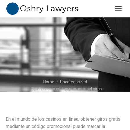
You are here:
Home
Uncategorized
Spinly casino código promocional giros…
En el mundo de los casinos en línea, obtener giros gratis
mediante un código promocional puede marcar la