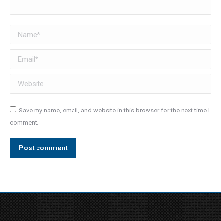
Name *
Email *
Website
Save my name, email, and website in this browser for the next time I
comment.
Post comment