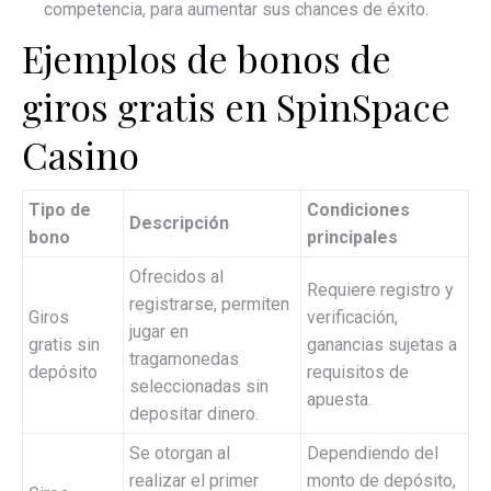
competencia, para aumentar sus chances de éxito.
Ejemplos de bonos de
giros gratis en SpinSpace
Casino
Tipo de
Condiciones
Descripción
bono
principales
Ofrecidos al
Requiere registro y
registrarse, permiten
Giros
verificación,
jugar en
gratis sin
ganancias sujetas a
tragamonedas
depósito
requisitos de
seleccionadas sin
apuesta.
depositar dinero.
Se otorgan al
Dependiendo del
realizar el primer
monto de depósito,