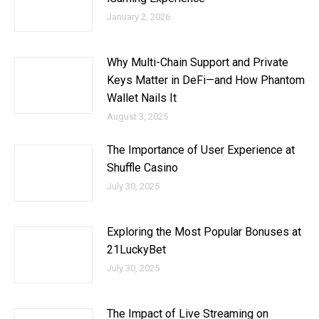
January 2, 2026
Why Multi-Chain Support and Private
Keys Matter in DeFi—and How Phantom
Wallet Nails It
August 3, 2025
The Importance of User Experience at
Shuffle Casino
July 30, 2025
Exploring the Most Popular Bonuses at
21LuckyBet
July 30, 2025
The Impact of Live Streaming on