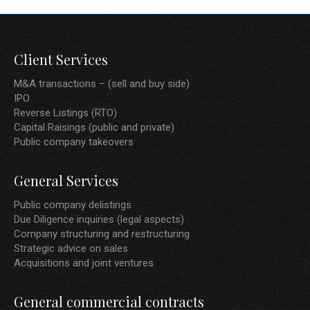
Client Services
M&A transactions – (sell and buy side)
IPO
Reverse Listings (RTO)
Capital Raisings (public and private)
Public company takeovers
General Services
Public company delistings
Due Diligence inquiries (legal aspects)
Company structuring and restructuring
Strategic advice on sales
Acquisitions and joint ventures
General commercial contracts