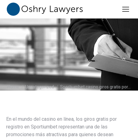
You are here:
Home
Uncategorized
Sportiumbet casino giros gratis por…
En el mundo del casino en línea, los giros gratis por
registro en Sportiumbet representan una de las
promociones más atractivas para quienes desean