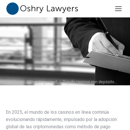
You are here:
Home
Uncategorized
Top de casinos con depósito…
En 2025, el mundo de los casinos en línea continúa
evolucionando rápidamente, impulsado por la adopción
global de las criptomonedas como método de pago