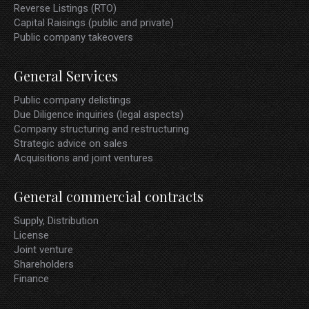
Reverse Listings (RTO)
Capital Raisings (public and private)
Public company takeovers
General Services
Public company delistings
Due Diligence inquiries (legal aspects)
Company structuring and restructuring
Strategic advice on sales
Acquisitions and joint ventures
General commercial contracts
Supply, Distribution
License
Joint venture
Shareholders
Finance