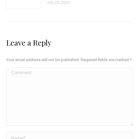
July 29, 2025
Leave a Reply
Your email address will not be published. Required fields are marked
*
Comment
Name *