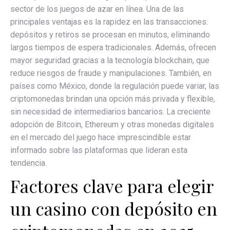
sector de los juegos de azar en línea. Una de las
principales ventajas es la rapidez en las transacciones:
depósitos y retiros se procesan en minutos, eliminando
largos tiempos de espera tradicionales. Además, ofrecen
mayor seguridad gracias a la tecnología blockchain, que
reduce riesgos de fraude y manipulaciones. También, en
países como México, donde la regulación puede variar, las
criptomonedas brindan una opción más privada y flexible,
sin necesidad de intermediarios bancarios. La creciente
adopción de Bitcoin, Ethereum y otras monedas digitales
en el mercado del juego hace imprescindible estar
informado sobre las plataformas que lideran esta
tendencia.
Factores clave para elegir
un casino con depósito en