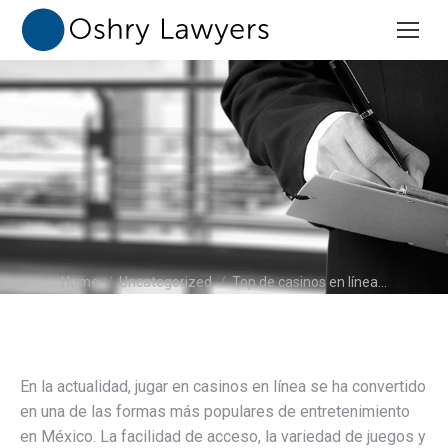
You are here:
Home
Uncategorized
Top de casinos en línea…
En la actualidad, jugar en casinos en línea se ha convertido
en una de las formas más populares de entretenimiento
en México. La facilidad de acceso, la variedad de juegos y