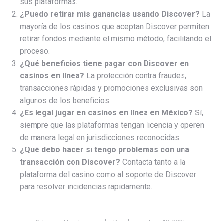
sus plataformas.
¿Puedo retirar mis ganancias usando Discover?
La
mayoría de los casinos que aceptan Discover permiten
retirar fondos mediante el mismo método, facilitando el
proceso.
¿Qué beneficios tiene pagar con Discover en
casinos en línea?
La protección contra fraudes,
transacciones rápidas y promociones exclusivas son
algunos de los beneficios.
¿Es legal jugar en casinos en línea en México?
Sí,
siempre que las plataformas tengan licencia y operen
de manera legal en jurisdicciones reconocidas.
¿Qué debo hacer si tengo problemas con una
transacción con Discover?
Contacta tanto a la
plataforma del casino como al soporte de Discover
para resolver incidencias rápidamente.