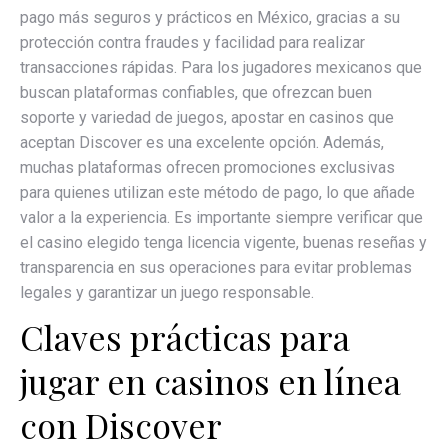
pago más seguros y prácticos en México, gracias a su
protección contra fraudes y facilidad para realizar
transacciones rápidas. Para los jugadores mexicanos que
buscan plataformas confiables, que ofrezcan buen
soporte y variedad de juegos, apostar en casinos que
aceptan Discover es una excelente opción. Además,
muchas plataformas ofrecen promociones exclusivas
para quienes utilizan este método de pago, lo que añade
valor a la experiencia. Es importante siempre verificar que
el casino elegido tenga licencia vigente, buenas reseñas y
transparencia en sus operaciones para evitar problemas
legales y garantizar un juego responsable.
Claves prácticas para
jugar en casinos en línea
con Discover