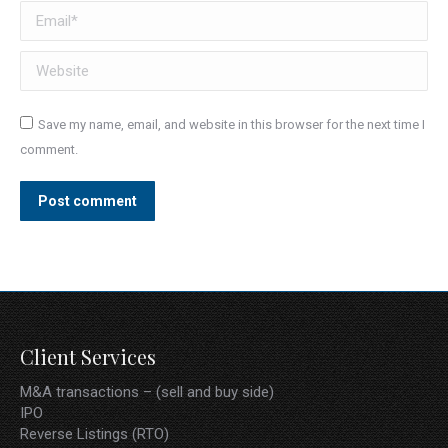
Email *
Website
Save my name, email, and website in this browser for the next time I
comment.
Post comment
Client Services
M&A transactions – (sell and buy side)
IPO
Reverse Listings (RTO)