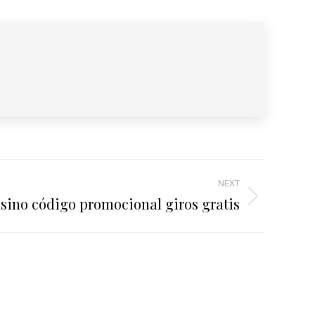
NEXT
asino código promocional giros gratis