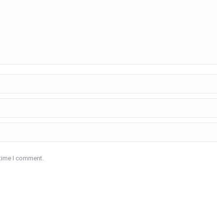
 time I comment.