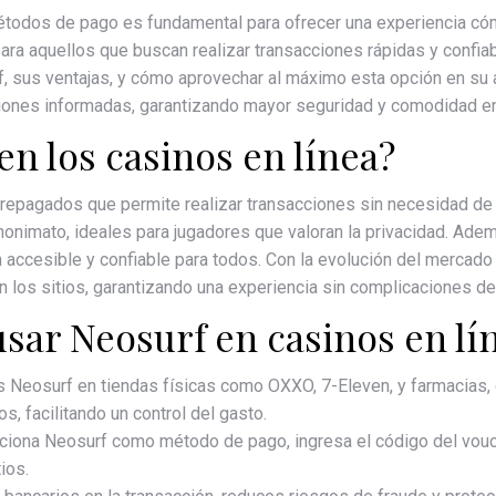
métodos de pago es fundamental para ofrecer una experiencia có
ra aquellos que buscan realizar transacciones rápidas y confiab
 sus ventajas, y cómo aprovechar al máximo esta opción en su a
iones informadas, garantizando mayor seguridad y comodidad en 
en los casinos en línea?
epagados que permite realizar transacciones sin necesidad de 
 anonimato, ideales para jugadores que valoran la privacidad. Ad
 accesible y confiable para todos. Con la evolución del mercad
n los sitios, garantizando una experiencia sin complicaciones de
usar Neosurf en casinos en lí
 Neosurf en tiendas físicas como OXXO, 7-Eleven, y farmacias, o
 facilitando un control del gasto.
iona Neosurf como método de pago, ingresa el código del vouch
ios.