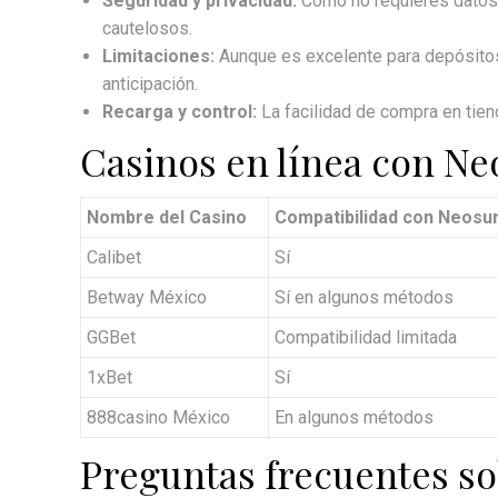
Seguridad y privacidad:
Como no requieres datos b
cautelosos.
Limitaciones:
Aunque es excelente para depósitos,
anticipación.
Recarga y control:
La facilidad de compra en tien
Casinos en línea con Ne
Nombre del Casino
Compatibilidad con Neosu
Calibet
Sí
Betway México
Sí en algunos métodos
GGBet
Compatibilidad limitada
1xBet
Sí
888casino México
En algunos métodos
Preguntas frecuentes so