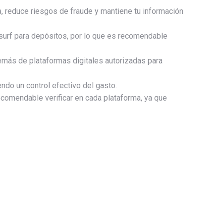
a, reduce riesgos de fraude y mantiene tu información
surf para depósitos, por lo que es recomendable
emás de plataformas digitales autorizadas para
ndo un control efectivo del gasto.
comendable verificar en cada plataforma, ya que