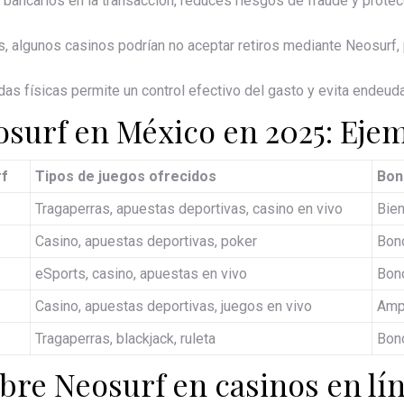
ancarios en la transacción, reduces riesgos de fraude y protecc
 algunos casinos podrían no aceptar retiros mediante Neosurf, p
das físicas permite un control efectivo del gasto y evita endeu
osurf en México en 2025: Eje
rf
Tipos de juegos ofrecidos
Bon
Tragaperras, apuestas deportivas, casino en vivo
Bien
Casino, apuestas deportivas, poker
Bon
eSports, casino, apuestas en vivo
Bon
Casino, apuestas deportivas, juegos en vivo
Amp
Tragaperras, blackjack, ruleta
Bon
bre Neosurf en casinos en lí