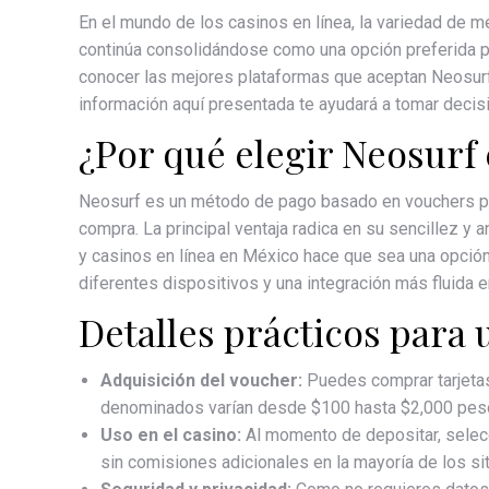
En el mundo de los casinos en línea, la variedad de 
continúa consolidándose como una opción preferida pa
conocer las mejores plataformas que aceptan Neosurf,
información aquí presentada te ayudará a tomar decis
¿Por qué elegir Neosurf 
Neosurf es un método de pago basado en vouchers pr
compra. La principal ventaja radica en su sencillez y
y casinos en línea en México hace que sea una opción
diferentes dispositivos y una integración más fluida e
Detalles prácticos para 
Adquisición del voucher:
Puedes comprar tarjetas
denominados varían desde $100 hasta $2,000 pesos,
Uso en el casino:
Al momento de depositar, selecc
sin comisiones adicionales en la mayoría de los sit