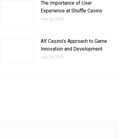
The Importance of User
Experience at Shuffle Casino
July 30, 2025
Alf Casino’s Approach to Game
Innovation and Development
July 29, 2025