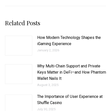
Related Posts
How Modern Technology Shapes the
iGaming Experience
January 2, 2026
Why Multi-Chain Support and Private
Keys Matter in DeFi—and How Phantom
Wallet Nails It
August 3, 2025
The Importance of User Experience at
Shuffle Casino
July 30, 2025