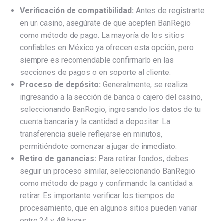
Verificación de compatibilidad:
Antes de registrarte
en un casino, asegúrate de que acepten BanRegio
como método de pago. La mayoría de los sitios
confiables en México ya ofrecen esta opción, pero
siempre es recomendable confirmarlo en las
secciones de pagos o en soporte al cliente.
Proceso de depósito:
Generalmente, se realiza
ingresando a la sección de banca o cajero del casino,
seleccionando BanRegio, ingresando los datos de tu
cuenta bancaria y la cantidad a depositar. La
transferencia suele reflejarse en minutos,
permitiéndote comenzar a jugar de inmediato.
Retiro de ganancias:
Para retirar fondos, debes
seguir un proceso similar, seleccionando BanRegio
como método de pago y confirmando la cantidad a
retirar. Es importante verificar los tiempos de
procesamiento, que en algunos sitios pueden variar
entre 24 y 48 horas.