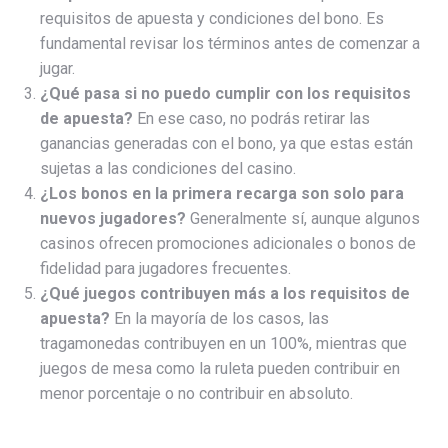
requisitos de apuesta y condiciones del bono. Es
fundamental revisar los términos antes de comenzar a
jugar.
¿Qué pasa si no puedo cumplir con los requisitos
de apuesta?
En ese caso, no podrás retirar las
ganancias generadas con el bono, ya que estas están
sujetas a las condiciones del casino.
¿Los bonos en la primera recarga son solo para
nuevos jugadores?
Generalmente sí, aunque algunos
casinos ofrecen promociones adicionales o bonos de
fidelidad para jugadores frecuentes.
¿Qué juegos contribuyen más a los requisitos de
apuesta?
En la mayoría de los casos, las
tragamonedas contribuyen en un 100%, mientras que
juegos de mesa como la ruleta pueden contribuir en
menor porcentaje o no contribuir en absoluto.