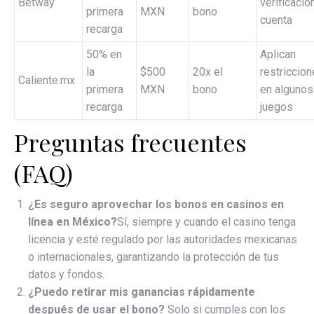
Betway
verificació
primera
MXN
bono
cuenta
recarga
50% en
Aplican
la
$500
20x el
restriccio
Caliente.mx
primera
MXN
bono
en algunos
recarga
juegos
Preguntas frecuentes
(FAQ)
¿Es seguro aprovechar los bonos en casinos en
línea en México?
Sí, siempre y cuando el casino tenga
licencia y esté regulado por las autoridades mexicanas
o internacionales, garantizando la protección de tus
datos y fondos.
¿Puedo retirar mis ganancias rápidamente
después de usar el bono?
Solo si cumples con los