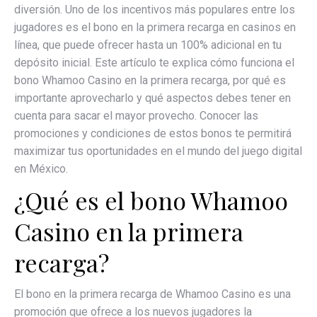
diversión. Uno de los incentivos más populares entre los
jugadores es el bono en la primera recarga en casinos en
línea, que puede ofrecer hasta un 100% adicional en tu
depósito inicial. Este artículo te explica cómo funciona el
bono Whamoo Casino en la primera recarga, por qué es
importante aprovecharlo y qué aspectos debes tener en
cuenta para sacar el mayor provecho. Conocer las
promociones y condiciones de estos bonos te permitirá
maximizar tus oportunidades en el mundo del juego digital
en México.
¿Qué es el bono Whamoo
Casino en la primera
recarga?
El bono en la primera recarga de Whamoo Casino es una
promoción que ofrece a los nuevos jugadores la