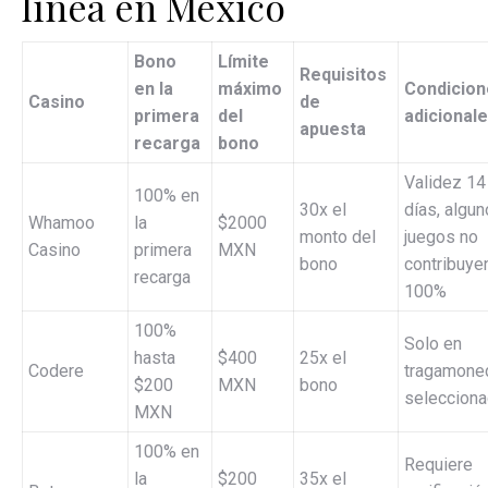
línea en México
Bono
Límite
Requisitos
en la
máximo
Condicion
Casino
de
primera
del
adicional
apuesta
recarga
bono
Validez 14
100% en
30x el
días, algu
Whamoo
la
$2000
monto del
juegos no
Casino
primera
MXN
bono
contribuyen
recarga
100%
100%
Solo en
hasta
$400
25x el
Codere
tragamone
$200
MXN
bono
seleccion
MXN
100% en
Requiere
la
$200
35x el