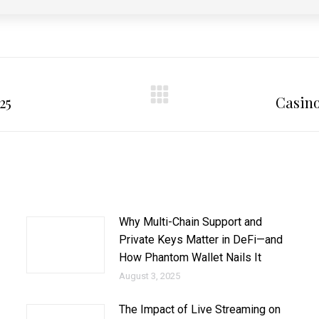
25
Casino
Next
post:
Why Multi-Chain Support and
Private Keys Matter in DeFi—and
How Phantom Wallet Nails It
August 3, 2025
The Impact of Live Streaming on