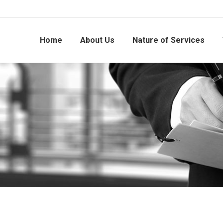
Home
About Us
Nature of Services