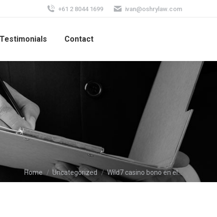
+61 2 8044 1699
ivan@oshrylaw.com
Testimonials
Contact
You are here:
Home
Uncategorized
Wild7 casino bono en el…