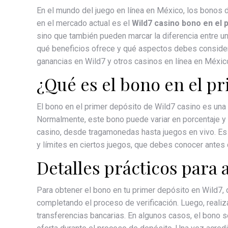
En el mundo del juego en línea en México, los bonos 
en el mercado actual es el
Wild7 casino bono en el 
sino que también pueden marcar la diferencia entre un
qué beneficios ofrece y qué aspectos debes consider
ganancias en Wild7 y otros casinos en línea en Méxic
¿Qué es el bono en el p
El bono en el primer depósito de Wild7 casino es una 
Normalmente, este bono puede variar en porcentaje y 
casino, desde tragamonedas hasta juegos en vivo. Es
y límites en ciertos juegos, que debes conocer antes 
Detalles prácticos para 
Para obtener el bono en tu primer depósito en Wild7, 
completando el proceso de verificación. Luego, reali
transferencias bancarias. En algunos casos, el bono 