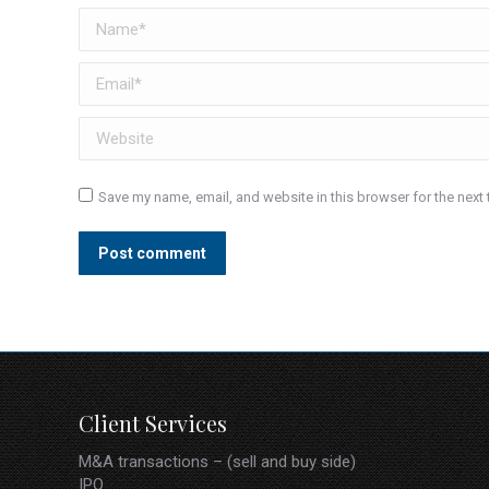
Name *
Email *
Website
Save my name, email, and website in this browser for the next
Post comment
Client Services
M&A transactions – (sell and buy side)
IPO