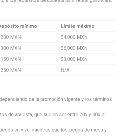
o a los requisitos de apuesta para retirar ganancias.
Depósito mínimo
Límite máximo
$200 MXN
$4,000 MXN
$300 MXN
$6,000 MXN
$150 MXN
$3,000 MXN
$250 MXN
N/A
ependiendo de la promoción vigente y los términos
tos de apuesta, que suelen ser entre 20x y 40x el
uegos en vivo, mientras que los juegos de mesa y