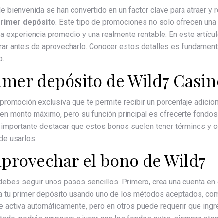
de bienvenida se han convertido en un factor clave para atraer 
primer depósito
. Este tipo de promociones no solo ofrecen una 
a experiencia promedio y una realmente rentable. En este artícu
ar antes de aprovecharlo. Conocer estos detalles es fundament
o.
rimer depósito de Wild7 Casin
promoción exclusiva que te permite recibir un porcentaje adicion
en monto máximo, pero su función principal es ofrecerte fondos 
 importante destacar que estos bonos suelen tener términos y 
de usarlos.
aprovechar el bono de Wild7
debes seguir unos pasos sencillos. Primero, crea una cuenta en 
za tu primer depósito usando uno de los métodos aceptados, com
se activa automáticamente, pero en otros puede requerir que ing