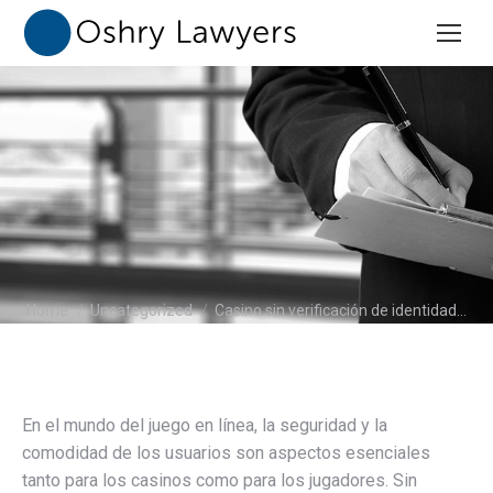
You are here:
Home
Uncategorized
Casino sin verificación de identidad…
En el mundo del juego en línea, la seguridad y la
comodidad de los usuarios son aspectos esenciales
tanto para los casinos como para los jugadores. Sin