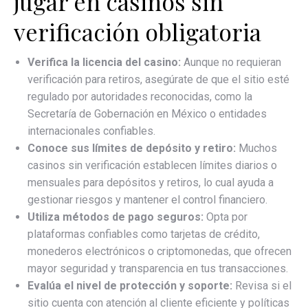
jugar en casinos sin
verificación obligatoria
Verifica la licencia del casino:
Aunque no requieran
verificación para retiros, asegúrate de que el sitio esté
regulado por autoridades reconocidas, como la
Secretaría de Gobernación en México o entidades
internacionales confiables.
Conoce sus límites de depósito y retiro:
Muchos
casinos sin verificación establecen límites diarios o
mensuales para depósitos y retiros, lo cual ayuda a
gestionar riesgos y mantener el control financiero.
Utiliza métodos de pago seguros:
Opta por
plataformas confiables como tarjetas de crédito,
monederos electrónicos o criptomonedas, que ofrecen
mayor seguridad y transparencia en tus transacciones.
Evalúa el nivel de protección y soporte:
Revisa si el
sitio cuenta con atención al cliente eficiente y políticas