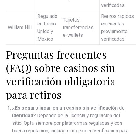
verificadas
Regulado
Retiros rápidos
Tarjetas,
en Reino
en cuentas
William Hill
transferencias,
Unido y
previamente
e-wallets
México
verificadas
Preguntas frecuentes
(FAQ) sobre casinos sin
verificación obligatoria
para retiros
¿Es seguro jugar en un casino sin verificación de
identidad?
Depende de la licencia y regulación del
sitio. Opta siempre por plataformas reguladas y con
buena reputación, incluso si no exigen verificación para