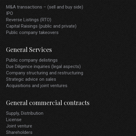
M&A transactions – (sell and buy side)
IPO
Reverse Listings (RTO)
Capital Raisings (public and private)
Public company takeovers
General Services
Public company delistings
Due Diligence inquiries (legal aspects)
Company structuring and restructuring
Strategic advice on sales
Acquisitions and joint ventures
General commercial contracts
Supply, Distribution
License
Joint venture
Shareholders