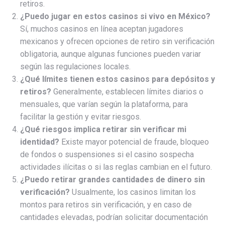
retiros.
¿Puedo jugar en estos casinos si vivo en México?
Sí, muchos casinos en línea aceptan jugadores
mexicanos y ofrecen opciones de retiro sin verificación
obligatoria, aunque algunas funciones pueden variar
según las regulaciones locales.
¿Qué límites tienen estos casinos para depósitos y
retiros?
Generalmente, establecen límites diarios o
mensuales, que varían según la plataforma, para
facilitar la gestión y evitar riesgos.
¿Qué riesgos implica retirar sin verificar mi
identidad?
Existe mayor potencial de fraude, bloqueo
de fondos o suspensiones si el casino sospecha
actividades ilícitas o si las reglas cambian en el futuro.
¿Puedo retirar grandes cantidades de dinero sin
verificación?
Usualmente, los casinos limitan los
montos para retiros sin verificación, y en caso de
cantidades elevadas, podrían solicitar documentación