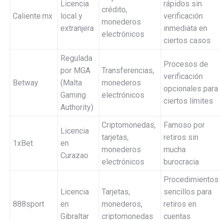
Licencia
rápidos sin
crédito,
Caliente.mx
local y
verificación
monederos
extranjera
inmediata en
electrónicos
ciertos casos
Regulada
Procesos de
por MGA
Transferencias,
verificación
Betway
(Malta
monederos
opcionales para
Gaming
electrónicos
ciertos límites
Authority)
Criptomonedas,
Famoso por
Licencia
tarjetas,
retiros sin
1xBet
en
monederos
mucha
Curazao
electrónicos
burocracia
Procedimientos
Licencia
Tarjetas,
sencillos para
888sport
en
monederos,
retiros en
Gibraltar
criptomonedas
cuentas