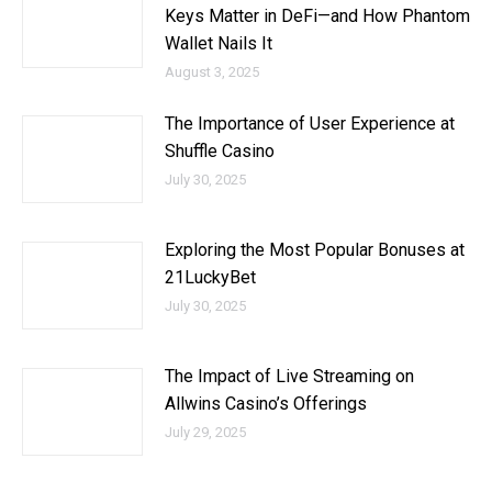
Keys Matter in DeFi—and How Phantom
Wallet Nails It
August 3, 2025
The Importance of User Experience at
Shuffle Casino
July 30, 2025
Exploring the Most Popular Bonuses at
21LuckyBet
July 30, 2025
The Impact of Live Streaming on
Allwins Casino’s Offerings
July 29, 2025