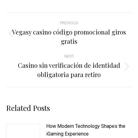
Post
PREVIOUS
navigation
Vegasy casino código promocional giros
Previous
gratis
post:
NEXT
Casino sin verificación de identidad
Next
obligatoria para retiro
post:
Related Posts
How Modern Technology Shapes the
iGaming Experience