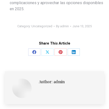
complicaciones y aprovechar las opciones disponibles
en 2025.
Category:
Uncategorized
By
admin
June 13, 2025
Share This Article
Share
Share
Share
Share
on
on
on
on
Facebook
X
Pinterest
LinkedIn
Author:
admin