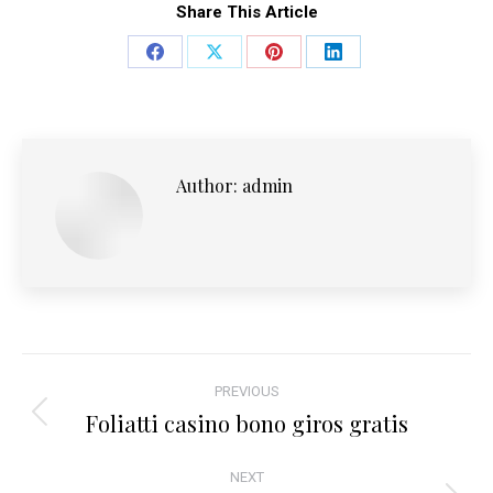
Share This Article
Share
Share
Share
Share
on
on
on
on
Facebook
X
Pinterest
LinkedIn
Author:
admin
Post
PREVIOUS
navigation
Foliatti casino bono giros gratis
Previous
post:
NEXT