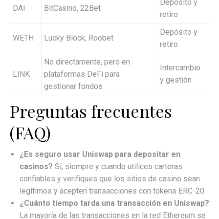
Depósito y
DAI
BitCasino, 22Bet
retiro
Depósito y
WETH
Lucky Block, Roobet
retiro
No directamente, pero en
Intercambio
LINK
plataformas DeFi para
y gestión
gestionar fondos
Preguntas frecuentes
(FAQ)
¿Es seguro usar Uniswap para depositar en
casinos?
Sí, siempre y cuando utilices carteras
confiables y verifiques que los sitios de casino sean
legítimos y acepten transacciones con tokens ERC-20.
¿Cuánto tiempo tarda una transacción en Uniswap?
La mayoría de las transacciones en la red Ethereum se