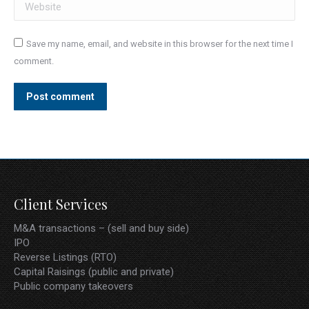
Website
Save my name, email, and website in this browser for the next time I
comment.
Post comment
Client Services
M&A transactions – (sell and buy side)
IPO
Reverse Listings (RTO)
Capital Raisings (public and private)
Public company takeovers