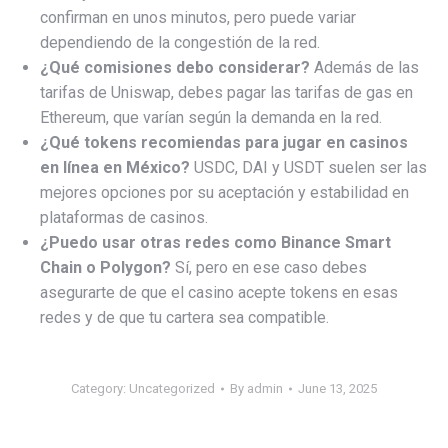
confirman en unos minutos, pero puede variar
dependiendo de la congestión de la red.
¿Qué comisiones debo considerar?
Además de las
tarifas de Uniswap, debes pagar las tarifas de gas en
Ethereum, que varían según la demanda en la red.
¿Qué tokens recomiendas para jugar en casinos
en línea en México?
USDC, DAI y USDT suelen ser las
mejores opciones por su aceptación y estabilidad en
plataformas de casinos.
¿Puedo usar otras redes como Binance Smart
Chain o Polygon?
Sí, pero en ese caso debes
asegurarte de que el casino acepte tokens en esas
redes y de que tu cartera sea compatible.
Category:
Uncategorized
By
admin
June 13, 2025