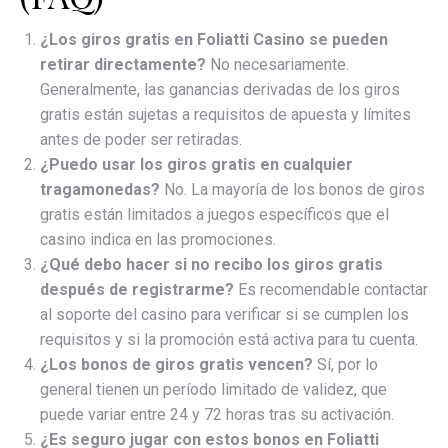
¿Los giros gratis en Foliatti Casino se pueden
retirar directamente?
No necesariamente.
Generalmente, las ganancias derivadas de los giros
gratis están sujetas a requisitos de apuesta y límites
antes de poder ser retiradas.
¿Puedo usar los giros gratis en cualquier
tragamonedas?
No. La mayoría de los bonos de giros
gratis están limitados a juegos específicos que el
casino indica en las promociones.
¿Qué debo hacer si no recibo los giros gratis
después de registrarme?
Es recomendable contactar
al soporte del casino para verificar si se cumplen los
requisitos y si la promoción está activa para tu cuenta.
¿Los bonos de giros gratis vencen?
Sí, por lo
general tienen un período limitado de validez, que
puede variar entre 24 y 72 horas tras su activación.
¿Es seguro jugar con estos bonos en Foliatti