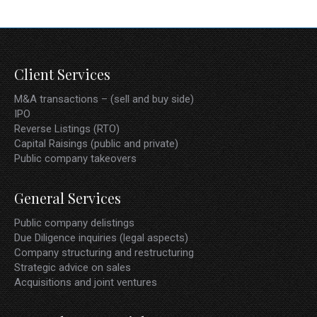
Client Services
M&A transactions – (sell and buy side)
IPO
Reverse Listings (RTO)
Capital Raisings (public and private)
Public company takeovers
General Services
Public company delistings
Due Diligence inquiries (legal aspects)
Company structuring and restructuring
Strategic advice on sales
Acquisitions and joint ventures