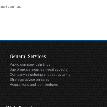
 time I comment.
General Services
Public company delistings
Due Diligence inquiries (legal aspects)
Company structuring and restructuring
Strategic advice on sales
Acquisitions and joint ventures