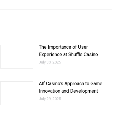
The Importance of User
Experience at Shuffle Casino
July 30, 2025
Alf Casino’s Approach to Game
Innovation and Development
July 29, 2025