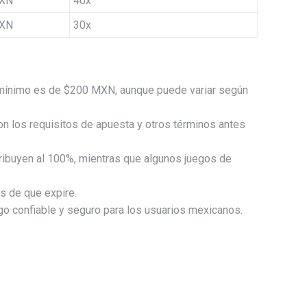
MXN
40x
MXN
30x
mínimo es de $200 MXN, aunque puede variar según
n los requisitos de apuesta y otros términos antes
ibuyen al 100%, mientras que algunos juegos de
es de que expire.
ego confiable y seguro para los usuarios mexicanos.