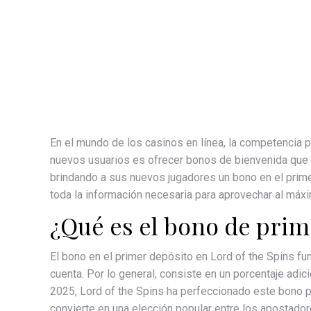
En el mundo de los casinos en línea, la competencia p
nuevos usuarios es ofrecer bonos de bienvenida que p
brindando a sus nuevos jugadores un bono en el prime
toda la información necesaria para aprovechar al má
¿Qué es el bono de prim
El bono en el primer depósito en Lord of the Spins f
cuenta. Por lo general, consiste en un porcentaje adi
2025, Lord of the Spins ha perfeccionado este bono p
convierte en una elección popular entre los apostado