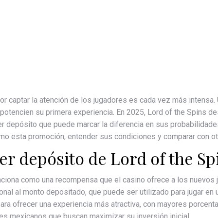
or captar la atención de los jugadores es cada vez más intensa. 
otencien su primera experiencia. En 2025, Lord of the Spins de
r depósito que puede marcar la diferencia en sus probabilidades
ximo esta promoción, entender sus condiciones y comparar con o
er depósito de Lord of the Sp
unciona como una recompensa que el casino ofrece a los nuevos j
cional al monto depositado, que puede ser utilizado para jugar 
ara ofrecer una experiencia más atractiva, con mayores porcenta
res mexicanos que buscan maximizar su inversión inicial.