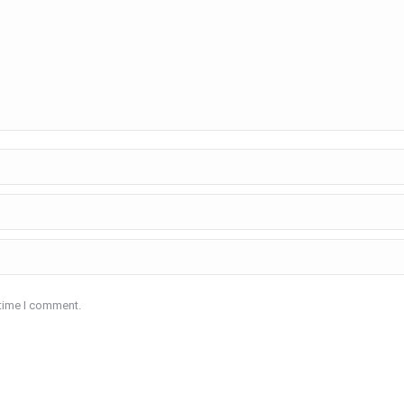
 time I comment.