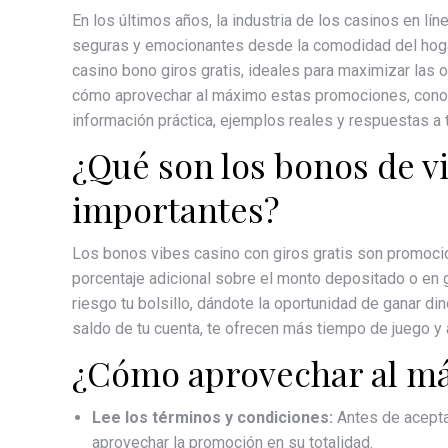
En los últimos años, la industria de los casinos en 
seguras y emocionantes desde la comodidad del hogar.
casino bono giros gratis, ideales para maximizar las 
cómo aprovechar al máximo estas promociones, conocer
información práctica, ejemplos reales y respuestas a 
¿Qué son los bonos de vi
importantes?
Los bonos vibes casino con giros gratis son promocio
porcentaje adicional sobre el monto depositado o en g
riesgo tu bolsillo, dándote la oportunidad de ganar d
saldo de tu cuenta, te ofrecen más tiempo de juego y
¿Cómo aprovechar al máx
Lee los términos y condiciones:
Antes de aceptar
aprovechar la promoción en su totalidad.