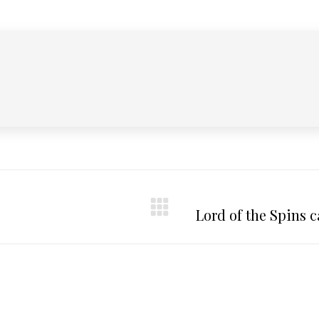
on
on
on
on
Facebook
X
Pinterest
LinkedIn
Lord of the Spins 
Next
post: