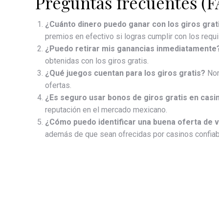
Preguntas frecuentes (F
¿Cuánto dinero puedo ganar con los giros grat
premios en efectivo si logras cumplir con los requ
¿Puedo retirar mis ganancias inmediatamente
obtenidas con los giros gratis.
¿Qué juegos cuentan para los giros gratis?
Nor
ofertas.
¿Es seguro usar bonos de giros gratis en cas
reputación en el mercado mexicano.
¿Cómo puedo identificar una buena oferta de v
además de que sean ofrecidas por casinos confiab