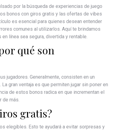
pulsado por la búsqueda de experiencias de juego
s bonos con giros gratis y las ofertas de vibes
artículo es esencial para quienes desean entender
rores comunes al utilizarlos. Aquí te brindamos
en línea sea segura, divertida y rentable.
 por qué son
sus jugadores. Generalmente, consisten en un
 La gran ventaja es que permiten jugar sin poner en
ancia de estos bonos radica en que incrementan el
r de más.
ros gratis?
os elegibles. Esto te ayudará a evitar sorpresas y