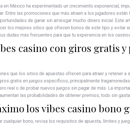
línea en México ha experimentado un crecimiento exponencial, im
 Entre las promociones que más atraen a los jugadores están lo
oportunidades de ganar sin arriesgar mucho dinero inicial. Este 
 los mejores sitios que ofrecen bonos de este tipo y evitar er
tus dudas más frecuentes para que tu experiencia en los casinos 
bes casino con giros gratis y
nes que los sitios de apuestas ofrecen para atraer y retener a 
iros gratis en juegos específicos, principalmente tragamonedas.
inero real o de probar nuevos juegos sin pagar de más. La import
 aumentan las probabilidades de obtener premios, todo sin gasta
imo los vibes casino bono gi
 cualquier bono, revisa los requisitos de apuesta, límites y jueg