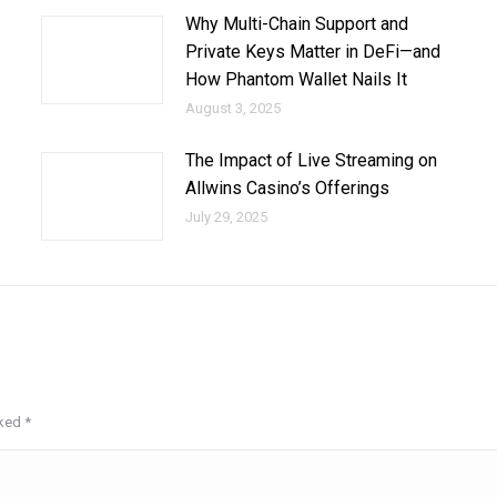
Why Multi-Chain Support and
Private Keys Matter in DeFi—and
How Phantom Wallet Nails It
August 3, 2025
The Impact of Live Streaming on
Allwins Casino’s Offerings
July 29, 2025
rked
*