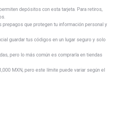
rmiten depósitos con esta tarjeta. Para retiros,
os.
 prepagos que protegen tu información personal y
ucial guardar tus códigos en un lugar seguro y solo
adas, pero lo más común es comprarla en tiendas
1,000 MXN, pero este límite puede variar según el