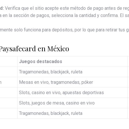
d:
Verifica que el sitio acepte este método de pago antes de regi
a en la sección de pagos, selecciona la cantidad y confirma. El s
ente solo funciona para depósitos, por lo que para retirar tus 
 Paysafecard en México
Juegos destacados
Tragamonedas, blackjack, ruleta
n
Mesas en vivo, tragamonedas, póker
Slots, casino en vivo, apuestas deportivas
Slots, juegos de mesa, casino en vivo
Tragamonedas, blackjack, ruleta