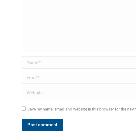
Name *
Email *
Website
Save my name, email, and website in this browser for the next
Post comment