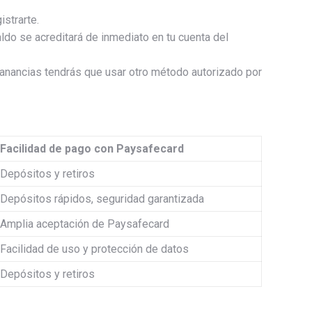
strarte.
aldo se acreditará de inmediato en tu cuenta del
ganancias tendrás que usar otro método autorizado por
Facilidad de pago con Paysafecard
Depósitos y retiros
Depósitos rápidos, seguridad garantizada
Amplia aceptación de Paysafecard
Facilidad de uso y protección de datos
Depósitos y retiros