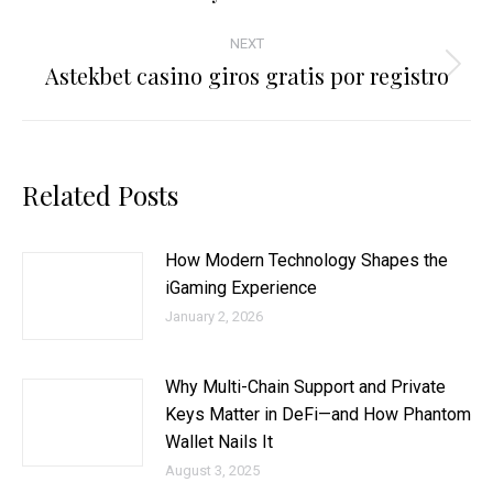
post:
NEXT
Astekbet casino giros gratis por registro
Next
post:
Related Posts
How Modern Technology Shapes the
iGaming Experience
January 2, 2026
Why Multi-Chain Support and Private
Keys Matter in DeFi—and How Phantom
Wallet Nails It
August 3, 2025