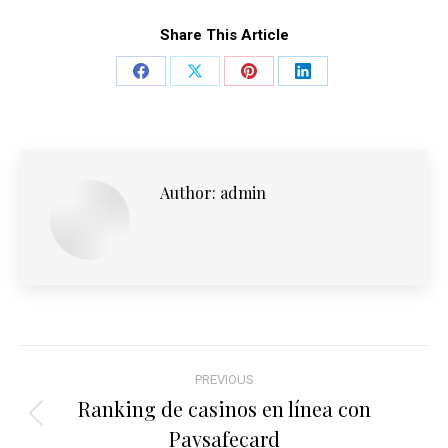
Share This Article
Share
Share
Share
Share
on
on
on
on
Facebook
X
Pinterest
LinkedIn
Author:
admin
Post
PREVIOUS
navigation
Ranking de casinos en línea con
Previous
Paysafecard